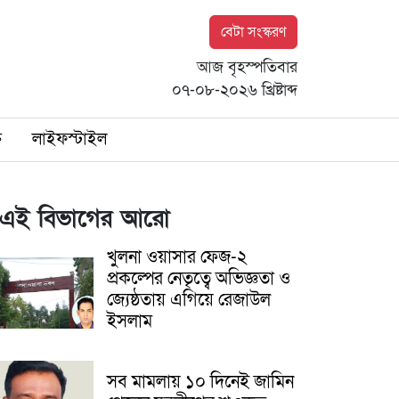
বেটা সংস্করণ
আজ বৃহস্পতিবার
০৭-০৮-২০২৬ খ্রিষ্টাব্দ
ি
লাইফস্টাইল
এই বিভাগের আরো
খুলনা ওয়াসার ফেজ-২
প্রকল্পের নেতৃত্বে অভিজ্ঞতা ও
জ্যেষ্ঠতায় এগিয়ে রেজাউল
ইসলাম
সব মামলায় ১০ দিনেই জামিন