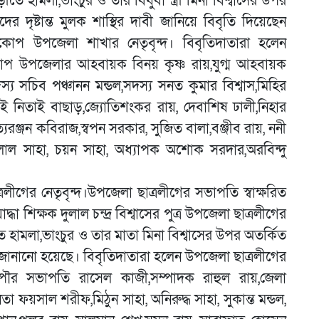
বাড়ীতে হামলা,ভাংচুর ও তার বিধুবা স্ত্রী মিনা বিশ্বাসের উপর
দের দৃষ্টান্ত মুলক শাস্থির দাবী জানিয়ে বিবৃতি দিয়েছেন
দ দাকোপ উপজেলা শাখার নেতৃবৃন্দ। বিবৃতিদাতারা হলেন
 দাকোপ উপজেলার আহবায়ক বিনয় কৃষ্ণ রায়,যুগ্ম আহবায়ক
্য সচিব পঞ্চানন মন্ডল,সদস্য সনত কুমার বিশ্বাস,মিহির
তাই নিতাই বাছাড়,জ্যোতিশংকর রায়, দেবাশিষ ঢালী,নিহার
ত্যরঞ্জন কবিরাজ,স্বপন সরকার, সুজিত বালা,বঞ্জীব রায়, ননী
হন লাল সাহা, চয়ন সাহা, অধ্যাপক অশোক সরদার,অরবিন্দু
ীগের নেতৃবৃন্দ।উপজেলা ছাত্রলীগের সভাপতি স্বাক্ষরিত
দ্ধা শিক্ষক দুলাল চন্দ্র বিশ্বাসের পুত্র উপজেলা ছাত্রলীগের
ে হামলা,ভাংচুর ও তার মাতা মিনা বিশ্বাসের উপর অতর্কিত
ী জানানো হয়েছে। বিবৃতিদাতারা হলেন উপজেলা ছাত্রলীগের
পৌর সভাপতি রাসেল কাজী,সম্পাদক রাহুল রায়,জেলা
 ফয়সাল শরীফ,মিঠুন সাহা, অনিরুদ্ধ সাহা, সুকান্ত মন্ডল,