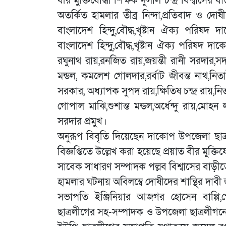
বীর মুক্তিযোদ্ধা শিক্ষক দুলাল চন্দ্র বিশ্বাসের 
অতর্কিত হামলার তীব্র নিন্দা,প্রতিবাদ ও দোষী
বাংলাদেশ হিন্দু,বৌদ্ধ,খৃষ্টান ঐক্য পরিষ
বাংলাদেশ হিন্দু,বৌদ্ধ,খৃষ্টান ঐক্য পরিষদ
রঘুনাথ রায়,রনজিত রায়,জয়ন্তী রানী সরদার,সদস
মন্ডল, কমলেশ গোলদার,রর্বাট জীবন্ত নাথ,নি
সরকার, অধ্যাপক সুপদ রায়,ক্ষিতিষ চন্দ্র রায়,নি
গোপাল মাঝি,শুশান্ত মন্ডল,অর্ধেন্দু রায়,মো
সরদার প্রমুখ।
অনুরূপ বিবৃতি দিয়েছেন দাকোপ উপজেলা ছাত্রল
বিজ্ঞপ্তিতে উল্লেখ করা হয়েছে প্রয়াত বীর মুক্তিযো
সাবেক সাধারণ সম্পাদক পল্লব বিশ্বাসের বাড়ীত
হামলার ঘটনায় অবিলম্বে দোষীদের শান্থির দাব
সভাপতি ইঞ্জিনিয়ার আজগর হোসেন বাপ্পি,
ছাত্রলীগের সহ-সম্পাদক ও উপজেলা ছাত্রলীগনেতা