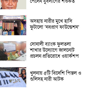
পেলেন যুবলীগের শওকত
অসহায় নারীর মুখে হাসি
ফুটালো ‘নবপ্রাণ ফাউন্ডেশন’
সোনালী ব্যাংক ফুলতলা
শাখার উদ্যোগে জালনোট
প্রচলন প্রতিরোধে ওয়ার্কশপ
খুলনায় ৫টি বিদেশি পিস্তল ও
গুলিসহ নারী আটক