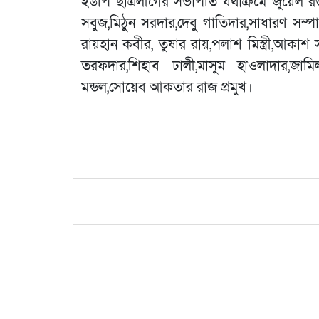
ইউপি ছাত্রলীগের সভাপতি যথাক্রমে জুয়েল রপ
সবুজ,মিঠুন সরদার,দেবু গাতিদার,সাধারণ সম্পা
রায়হান কবীর, তুষার রায়,পলাশ মিস্ত্রী,আকাশ সা
তরফদার,শিহাব ঢালী,মাসুম হাওলাদার,জাম
মন্ডল,সোয়েব আকতার রাজ প্রমুখ।