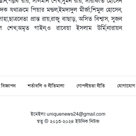
্তান,পল্লব রায়, সালমান শেখ,সুমন রায়, সারাফাত হোসেন
দক যথাক্রমে পিয়ার মন্ডল,ইমদাদুল মীর্জা,শিমুল হোসেন,
হা,ছাত্রনেতা প্রান্ত রায়,রাজু বাছাড়, অসিত বিশ্বাস, সুজন
িল শেখ,অমৃত গাইন,ও রাবেয়া ইসলাম উর্মি,নারায়ন
বিজ্ঞাপন
শর্তাবলি ও নীতিমালা
গোপনীয়তা নীতি
যোগাযোগ
ইমেইলঃ
uniquenews24@gmail.com
স্বত্ব © ২০১৩-২০২৪ ইউনিক নিউজ