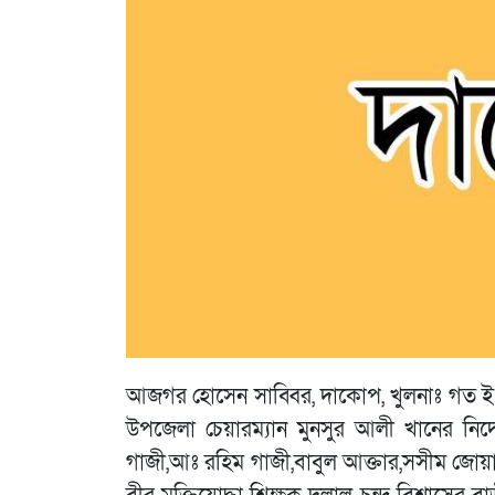
আজগর হোসেন সাব্বির, দাকোপ, খুলনাঃ গত 
উপজেলা চেয়ারম্যান মুনসুর আলী খানের নির্
গাজী,আঃ রহিম গাজী,বাবুল আক্তার,সসীম জোয়াদ্দা