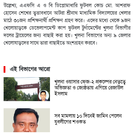
উল্লেখ্য, এএফসি এ ও বি ডিপ্লোমাধারি ফুটবল কোচ মো. আশরাফ
হোসেন শেখের ত্বত্তাবধানে আটরা শ্রীনাথ মাধ্যমিক বিদ্যালয়ের খেলার
মাঠে ৩০জন প্রশিক্ষনার্থী প্রশিক্ষণ গ্রহণ করে। এদের মধ্যে থেকে ৯জন
খেলোয়াড়কে ডেভেলাপমেন্ট কাপ ফুটবল টুর্ণামেন্টের খুলনা বিভাগীর
দলের ট্রায়েলের জন্য বাছাই করা হয়। খুলনা বিভাগের অন্য ৯ জেলার
খেলোযাড়দের সাথে তারা বাছাইতে অংশগ্রহন করবে।
এই বিভাগের আরো
খুলনা ওয়াসার ফেজ-২ প্রকল্পের নেতৃত্বে
অভিজ্ঞতা ও জ্যেষ্ঠতায় এগিয়ে রেজাউল
ইসলাম
সব মামলায় ১০ দিনেই জামিন পেলেন
যুবলীগের শওকত