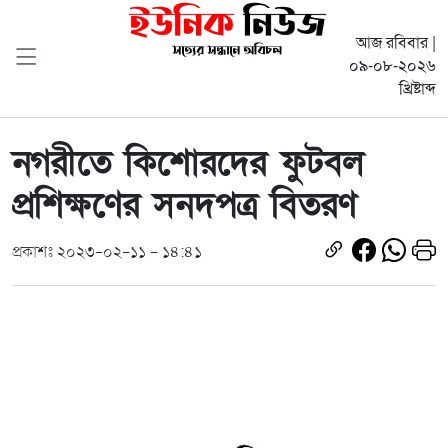
আজ রবিবার |
০৯-০৮-২০২৬
খ্রিষ্টাব্দ
নগরীতে কিশোরদের ফুটবল
প্রশিক্ষণের সনদপত্র বিতরণ
প্রকাশঃ ২০২৩-০২-১১ - ১৪:৪১