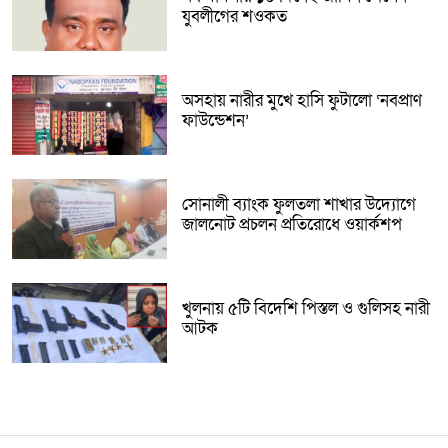
যুবলীগের শওকত
অসহায় নারীর মুখে হাসি ফুটালো ‘নবপ্রাণ
ফাউন্ডেশন’
সোনালী ব্যাংক ফুলতলা শাখার উদ্যোগে
জালনোট প্রচলন প্রতিরোধে ওয়ার্কশপ
খুলনায় ৫টি বিদেশি পিস্তল ও গুলিসহ নারী
আটক