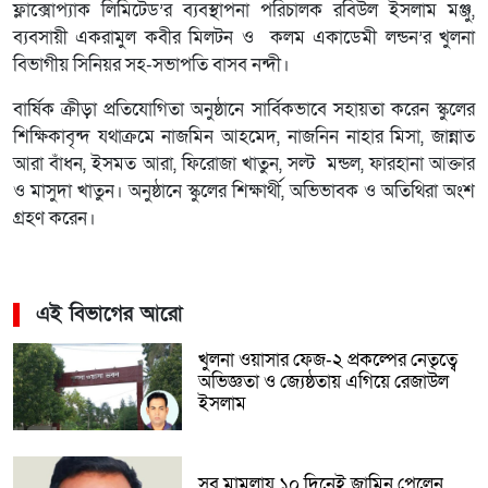
ফ্লাক্সোপ্যাক লিমিটেড’র ব্যবস্থাপনা পরিচালক রবিউল ইসলাম মঞ্জু,
ব্যবসায়ী একরামুল কবীর মিলটন ও কলম একাডেমী লন্ডন’র খুলনা
বিভাগীয় সিনিয়র সহ-সভাপতি বাসব নন্দী।
বার্ষিক ক্রীড়া প্রতিযোগিতা অনুষ্ঠানে সার্বিকভাবে সহায়তা করেন স্কুলের
শিক্ষিকাবৃন্দ যথাক্রমে নাজমিন আহমেদ, নাজনিন নাহার মিসা, জান্নাত
আরা বাঁধন, ইসমত আরা, ফিরোজা খাতুন, সল্ট মন্ডল, ফারহানা আক্তার
ও মাসুদা খাতুন। অনুষ্ঠানে স্কুলের শিক্ষার্থী, অভিভাবক ও অতিথিরা অংশ
গ্রহণ করেন।
এই বিভাগের আরো
খুলনা ওয়াসার ফেজ-২ প্রকল্পের নেতৃত্বে
অভিজ্ঞতা ও জ্যেষ্ঠতায় এগিয়ে রেজাউল
ইসলাম
সব মামলায় ১০ দিনেই জামিন পেলেন