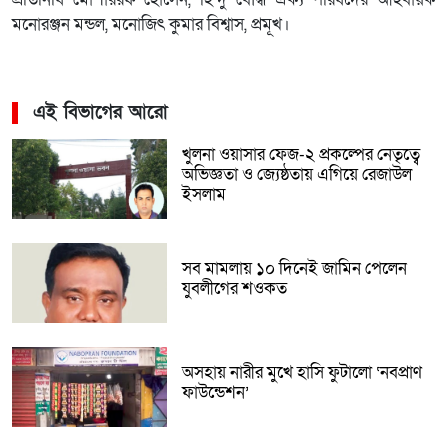
প্রতিনিধি মোশাররফ হোসেন, হিন্দু বৌদ্ধ ঐক্য পরিষদের আহবায়ক
মনোরঞ্জন মন্ডল, মনোজিৎ কুমার বিশ্বাস, প্রমূখ।
এই বিভাগের আরো
খুলনা ওয়াসার ফেজ-২ প্রকল্পের নেতৃত্বে
অভিজ্ঞতা ও জ্যেষ্ঠতায় এগিয়ে রেজাউল
ইসলাম
সব মামলায় ১০ দিনেই জামিন পেলেন
যুবলীগের শওকত
অসহায় নারীর মুখে হাসি ফুটালো ‘নবপ্রাণ
ফাউন্ডেশন’