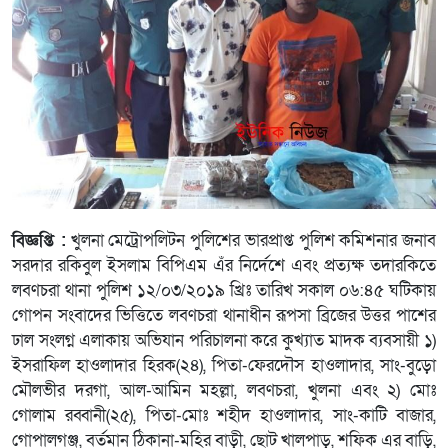
বিজ্ঞপ্তি :
খুলনা মেট্রোপলিটন পুলিশের ভারপ্রাপ্ত পুলিশ কমিশনার জনাব
সরদার রকিবুল ইসলাম বিপিএম এঁর নির্দেশে এবং প্রত্যক্ষ তদারকিতে
লবণচরা থানা পুলিশ ১২/০৩/২০১৯ খ্রিঃ তারিখ সকাল ০৬:৪৫ ঘটিকায়
গোপন সংবাদের ভিত্তিতে লবণচরা থানাধীন রূপসা ব্রিজের উত্তর পাশের
ঢাল সংলগ্ন এলাকায় অভিযান পরিচালনা করে কুখ্যাত মাদক ব্যবসায়ী ১)
ইসরাফিল হাওলাদার হিরক(২৪), পিতা-ফেরদৌস হাওলাদার, সাং-বুড়ো
মৌলভীর দরগা, আল-আমিন মহল্লা, লবণচরা, খুলনা এবং ২) মোঃ
গোলাম রব্বানী(২৫), পিতা-মোঃ শহীদ হাওলাদার, সাং-কাটি বাজার,
গোপালগঞ্জ, বর্তমান ঠিকানা-মহির বাড়ী, ছোট খালপাড়, শফিক এর বাড়ি,