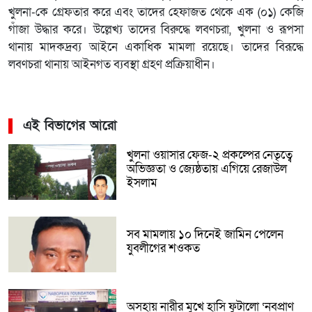
খুলনা-কে গ্রেফতার করে এবং তাদের হেফাজত থেকে এক (০১) কেজি
গাঁজা উদ্ধার করে। উল্লেখ্য তাদের বিরুদ্ধে লবণচরা, খুলনা ও রূপসা
থানায় মাদকদ্রব্য আইনে একাধিক মামলা রয়েছে। তাদের বিরূদ্ধে
লবণচরা থানায় আইনগত ব্যবস্থা গ্রহণ প্রক্রিয়াধীন।
এই বিভাগের আরো
খুলনা ওয়াসার ফেজ-২ প্রকল্পের নেতৃত্বে
অভিজ্ঞতা ও জ্যেষ্ঠতায় এগিয়ে রেজাউল
ইসলাম
সব মামলায় ১০ দিনেই জামিন পেলেন
যুবলীগের শওকত
অসহায় নারীর মুখে হাসি ফুটালো ‘নবপ্রাণ