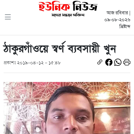
আজ রবিবার |
০৯-০৮-২০২৬
খ্রিষ্টাব্দ
ঠাকুরগাঁওয়ে স্বর্ণ ব্যবসায়ী খুন
প্রকাশঃ ২০১৯-০৪-১২ - ১৫:৪৮