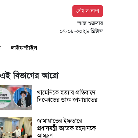
বেটা সংস্করণ
আজ শুক্রবার
০৭-০৮-২০২৬ খ্রিষ্টাব্দ
ি
লাইফস্টাইল
এই বিভাগের আরো
খামেনিকে হত্যার প্রতিবাদে
বিক্ষোভের ডাক জামায়াতের
জামায়াতের ইফতারে
প্রধানমন্ত্রী তারেক রহমানকে
আমন্ত্রণ