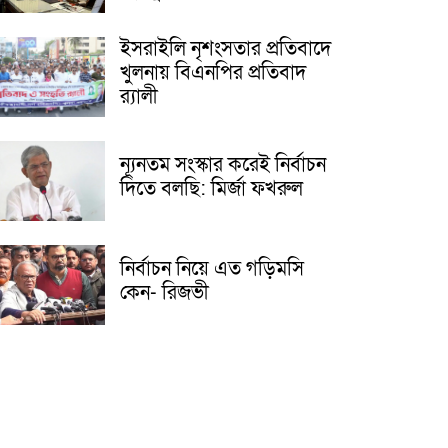
ইসরাইলি নৃশংসতার প্রতিবাদে
খুলনায় বিএনপির প্রতিবাদ
র‌্যালী
ন্যূনতম সংস্কার করেই নির্বাচন
দিতে বলছি: মির্জা ফখরুল
নির্বাচন নিয়ে এত গড়িমসি
কেন- রিজভী