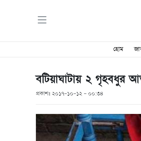
হোম
জা
বটিয়াঘাটায় ২ গৃহবধুর আত
প্রকাশঃ ২০১৭-১০-১২ - ০০:৩৪