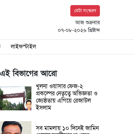
বেটা সংস্করণ
আজ শুক্রবার
০৭-০৮-২০২৬ খ্রিষ্টাব্দ
ি
লাইফস্টাইল
এই বিভাগের আরো
খুলনা ওয়াসার ফেজ-২
প্রকল্পের নেতৃত্বে অভিজ্ঞতা ও
জ্যেষ্ঠতায় এগিয়ে রেজাউল
ইসলাম
সব মামলায় ১০ দিনেই জামিন