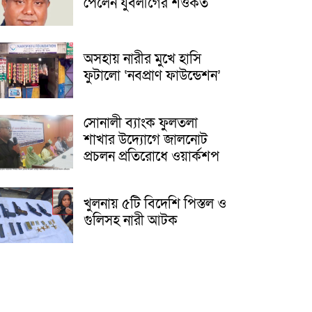
পেলেন যুবলীগের শওকত
অসহায় নারীর মুখে হাসি
ফুটালো ‘নবপ্রাণ ফাউন্ডেশন’
সোনালী ব্যাংক ফুলতলা
শাখার উদ্যোগে জালনোট
প্রচলন প্রতিরোধে ওয়ার্কশপ
খুলনায় ৫টি বিদেশি পিস্তল ও
গুলিসহ নারী আটক