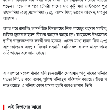
করেন। তাৎণিক এই খবর শুনে উভয় পরে লোকজন সংঘর্ষে জড়িয়ে
পড়েন। এতে এক পরে চৌঘরী গ্রামের মৃত কুটু মিয়া ড্রাইভারের পুত্র
হাছান মিয়া (৫৫) ,মন্নান মিয়া (৪০), আলম মিয়া, তাহেদ আহমদ, মাহবুব
আহমদ ।
অপর পরে রানাপিং আদর্শ উচ্চ বিদ্যালয়ের শিক লায়েছুর রহমান মাস্টার,
হাফিজ জুবের আহমদ, রিফাত আহমদ আহত হন। আহতদের উপজেলার
স্থানীয় স্বাস্থ্যকম্পেক্সে ভরর্তী করা হয়েছে। এদের মধ্যে হাছান মিয়া (৫৫)
আশংকাজনক অবস্থায় সিলেট ওসমানী মেডিকেল কলেজ হাসপাতালে
ভর্তি আছেন বলে জানা গেছে।
এ ব্যাপারে মডেল থানার ওসি (তদন্ত)মীর মোহাম্মদ আবু নাসের ঘটনার
সততা নিশ্চিত করে বলেন, পুলিশ ঘটনাস্থল পরিদর্শন করেছে। উভয় প
শান্ত রয়েছে।এ ঘটনায় কোন মামলা হয়নি বলেও জানান তিনি।
এই বিভাগের আরো