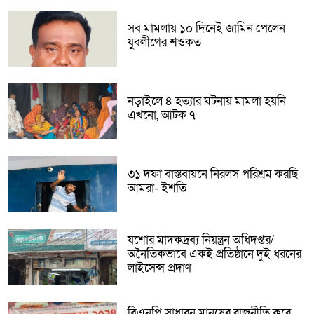
সব মামলায় ১০ দিনেই জামিন পেলেন
যুবলীগের শওকত
নড়াইলে ৪ হত্যার ঘটনায় মামলা হয়নি
এখনো, আটক ৭
৩১ দফা বাস্তবায়নে নিরলস পরিশ্রম করছি
আমরা- ইশতি
যশোর মাদকদ্রব্য নিয়ন্ত্রন অধিদপ্তর/
অনৈতিকভাবে একই প্রতিষ্ঠানে দুই ধরনের
লাইসেন্স প্রদাণ
বিএনপি সাধারন মানুষের রাজনীতি করে,