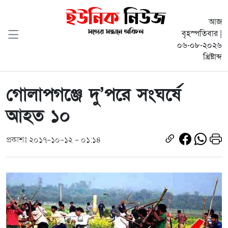
আজ
বৃহস্পতিবার |
০৬-০৮-২০২৬
খ্রিষ্টাব্দ
গোলাপগঞ্জে দু’পরে সংঘর্ষে
আহত ১০
প্রকাশঃ ২০১৭-১০-১২ - ০১:১৪