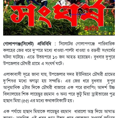
গোলাপগঞ্জ(সিলেট) প্রতিনিধি :
সিলেটের গোলাপগঞ্জে পারিবারিক
কলহের জের ধরে দু’পরে মধ্যে ধাওয়া-পাল্টা ধাওয়া ও রক্তয়ী সংঘর্ষের
ঘটনা ঘটেছে। এতে উভয়পরে ১০ জন আহত হয়েছেন। বুধবার দুপুরে
উপজেলার চৌঘরী গ্রামে এ সংঘর্ষ ঘটে।
এলাকাবাসী সূত্রে জানা যায়, উপজেলার সদর ইউনিয়নে চৌঘরী গ্রামের
দু’শিশুর মধ্যে ঝগড়া হয় সম্প্রতি। এর জের ধরে বুধবার দুপুর
আনুমানিক ২টার দিকে চৌঘরী বাজারে এক পরে রানাপিং আদর্শ উচ্চ
বিদ্যালয়ের শিক লায়েছুর রহমান ও অন্য পরে কুটু মিয়া ড্রাইভারের পুত্র
হাছান মিয়া (৫৫) এর মধ্যে কথাকাটাকাটি হয়।
এক পর্যায়ে হাছান মিয়াকে লায়েছুর রহমান ধারালো অস্ত্র দিয়ে আঘাত