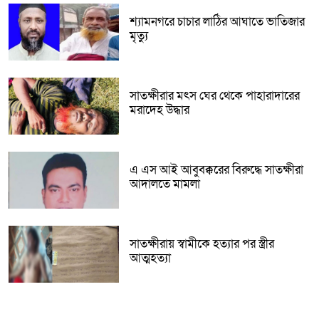
শ্যামনগরে চাচার লাঠির আঘাতে ভাতিজার
মৃত্যু
সাতক্ষীরার মৎস ঘের থেকে পাহারাদারের
মরাদেহ উদ্ধার
এ এস আই আবুবক্করের বিরুদ্ধে সাতক্ষীরা
আদালতে মামলা
সাতক্ষীরায় স্বামীকে হত্যার পর স্ত্রীর
আত্মহত্যা