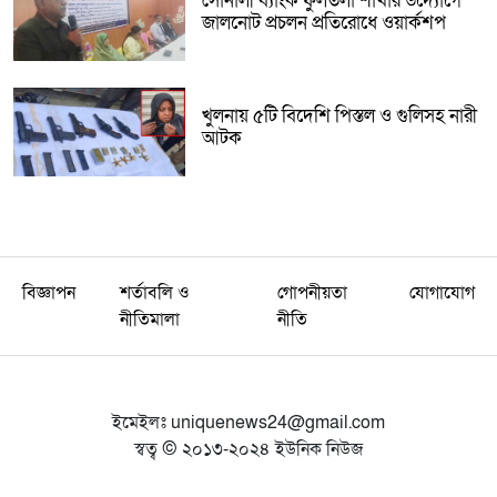
সোনালী ব্যাংক ফুলতলা শাখার উদ্যোগে
জালনোট প্রচলন প্রতিরোধে ওয়ার্কশপ
খুলনায় ৫টি বিদেশি পিস্তল ও গুলিসহ নারী
আটক
বিজ্ঞাপন
শর্তাবলি ও
গোপনীয়তা
যোগাযোগ
নীতিমালা
নীতি
ইমেইলঃ
uniquenews24@gmail.com
স্বত্ব © ২০১৩-২০২৪ ইউনিক নিউজ