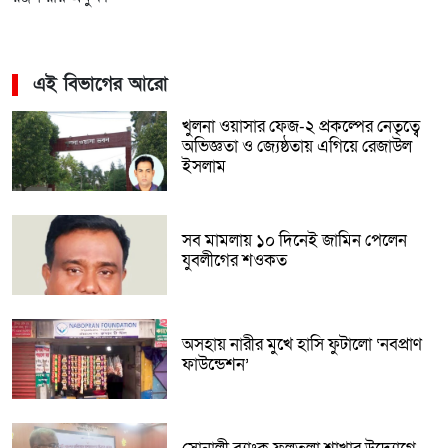
এই বিভাগের আরো
খুলনা ওয়াসার ফেজ-২ প্রকল্পের নেতৃত্বে
অভিজ্ঞতা ও জ্যেষ্ঠতায় এগিয়ে রেজাউল
ইসলাম
সব মামলায় ১০ দিনেই জামিন পেলেন
যুবলীগের শওকত
অসহায় নারীর মুখে হাসি ফুটালো ‘নবপ্রাণ
ফাউন্ডেশন’