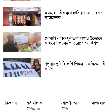
অসহায় নারীর মুখে হাসি ফুটালো ‘নবপ্রাণ
ফাউন্ডেশন’
সোনালী ব্যাংক ফুলতলা শাখার উদ্যোগে
জালনোট প্রচলন প্রতিরোধে ওয়ার্কশপ
খুলনায় ৫টি বিদেশি পিস্তল ও গুলিসহ নারী
আটক
বিজ্ঞাপন
শর্তাবলি ও
গোপনীয়তা
যোগাযোগ
নীতিমালা
নীতি