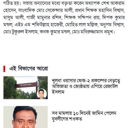
গঠিত হয়। সভায় অন্যান্যের মধ্যে বক্তৃতা করেন অধ্যাপক শেখ আকরাম
হোসেন, সাংবাদিক মোঃ সেকেন্দার আলী, প্রধান শিক্ষক মহাসিন বিশ্বাস,
মাসুম আলী, গাজী মামুনার রশিদ, শিক্ষক সন্দিপন রায়, দিপক কুমার
মন্ডল, এইচ এম শফিউল্লাহ হাজেরী, মোহিত লাল মল্লিক, অনুপম বিশ্বাস,
মোঃ টুকুরুল ইসলাম, কনক কুৃমার মন্ডল, মোঃ মনিরুজ্জামান প্রমুখ।
এই বিভাগের আরো
খুলনা ওয়াসার ফেজ-২ প্রকল্পের নেতৃত্বে
অভিজ্ঞতা ও জ্যেষ্ঠতায় এগিয়ে রেজাউল
ইসলাম
সব মামলায় ১০ দিনেই জামিন পেলেন
যুবলীগের শওকত