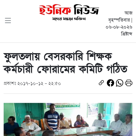
আজ
বৃহস্পতিবার |
০৬-০৮-২০২৬
খ্রিষ্টাব্দ
ফুলতলায় বেসরকারি শিক্ষক
কর্মচারী ফোরামের কমিটি গঠিত
প্রকাশঃ ২০১৭-১০-১২ - ২২:৫০