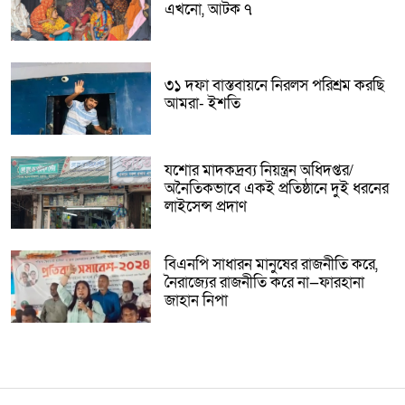
এখনো, আটক ৭
৩১ দফা বাস্তবায়নে নিরলস পরিশ্রম করছি
আমরা- ইশতি
যশোর মাদকদ্রব্য নিয়ন্ত্রন অধিদপ্তর/
অনৈতিকভাবে একই প্রতিষ্ঠানে দুই ধরনের
লাইসেন্স প্রদাণ
বিএনপি সাধারন মানুষের রাজনীতি করে,
নৈরাজ্যের রাজনীতি করে না—ফারহানা
জাহান নিপা