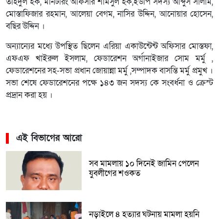
তহিদুল হক, মনিটরিং অফিসার শামসুল হক,ইউপি সদস্য আব্দুস সালাম,
মোস্তাফিজার রহমান, আলেয়া বেগম, নাসির উদ্দিন, আনোয়ার হোসেন,
বছির উদ্দিন ।
অন্যান্যের মধ্যে উপস্থিত ছিলেন এরিয়া একাউন্টেন্ট অফিসার মোস্তফা,
এফএফ খাইরুল ইসলাম, ফেডারেশন অর্গানাইজার সোম মর্মু ,
ফেডারেশনের সহ-সভা প্রধান জোয়ান্না মর্মু ,সম্পাদক বাসন্তি মর্মু প্রমুখ ।
সভা শেষে ফেডারেশনের পক্ষে ১৪৩ জন সদস্য কে সংবর্ধনা ও ক্রেস্ট
প্রদ্রান করা হয় ।
এই বিভাগের আরো
সব মামলায় ১০ দিনেই জামিন পেলেন
যুবলীগের শওকত
নড়াইলে ৪ হত্যার ঘটনায় মামলা হয়নি