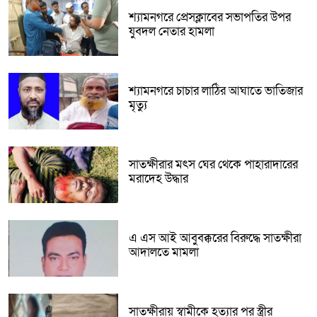
শ্যামনগরে প্রেসক্লাবের সভাপতির উপর
যুবদল নেতার হামলা
শ্যামনগরে চাচার লাঠির আঘাতে ভাতিজার
মৃত্যু
সাতক্ষীরার মৎস ঘের থেকে পাহারাদারের
মরাদেহ উদ্ধার
এ এস আই আবুবক্করের বিরুদ্ধে সাতক্ষীরা
আদালতে মামলা
সাতক্ষীরায় স্বামীকে হত্যার পর স্ত্রীর