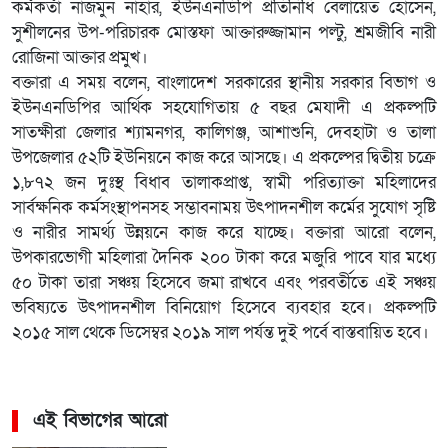
কর্মকর্তা নাজমুন নাহার, ইউনএনডিপি প্রতিনিধি বেলায়েত হোসেন,
সুশীলনের উপ-পরিচারক মোস্তফা আক্তারুজ্জামান পল্টু, শ্রমজীবি নারী
রোজিনা আক্তার প্রমুখ।
বক্তারা এ সময় বলেন, বাংলাদেশ সরকারের স্থানীয় সরকার বিভাগ ও
ইউনএনডিপির আর্থিক সহযোগিতায় ৫ বছর মেযাদী এ প্রকল্পটি
সাতক্ষীরা জেলার শ্যামনগর, কালিগঞ্জ, আশাশুনি, দেবহাটা ও তালা
উপজেলার ৫২টি ইউনিয়নে কাজ করে আসছে। এ প্রকল্পের দ্বিতীয় চক্রে
১,৮৭২ জন দুঃস্থ বিধাব তালাকপ্রাপ্ত, স্বামী পরিত্যাক্তা মহিলাদের
সার্বক্ষনিক কর্মসংস্থাপনসহ সম্ভাবনাময় উৎপাদনশীল কর্মের সুযোগ সৃষ্টি
ও নারীর সামর্থ্য উন্নয়নে কাজ করে যাচ্ছে। বক্তারা আরো বলেন,
উপকারভোগী মহিলারা দৈনিক ২০০ টাকা করে মজুরি পাবে যার মধ্যে
৫০ টাকা তারা সঞ্চয় হিসেবে জমা রাখবে এবং পরবর্তীতে এই সঞ্চয়
ভবিষ্যতে উৎপাদনশীল বিনিয়োগ হিসেবে ব্যবহার হবে। প্রকল্পটি
২০১৫ সাল থেকে ডিসেম্বর ২০১৯ সাল পর্যন্ত দুই পর্বে বাস্তবায়িত হবে।
এই বিভাগের আরো