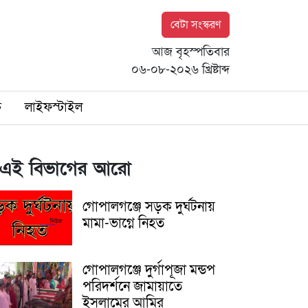
বেটা সংস্করণ
আজ বৃহস্পতিবার
০৬-০৮-২০২৬ খ্রিষ্টাব্দ
ি
লাইফস্টাইল
এই বিভাগের আরো
গোপালগঞ্জে সড়ক দুর্ঘটনায়
মামা-ভাগ্নে নিহত
গোপালগঞ্জে দুর্গাপূজা মন্ডপ
পরিদর্শনে জামায়াতে
ইসলামের আমির