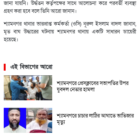
জানা যায়নি। উর্দ্ধতন কর্তৃপক্ষের সাথে আলোচনা করে পরবর্তী ব্যবস্থা
গ্রহণ করা হবে বলে তিনি আরো জানান।
শ্যামনগর থানার ভারপ্রাপ্ত কর্মকর্তা (ওসি) নূরুল ইসলাম বাদল জানান,
মৃত বাঘ উদ্ধারের ঘটনায় শ্যামনগর থানায় একটি সাধারন ডায়েরী
হয়েছে।
এই বিভাগের আরো
শ্যামনগরে প্রেসক্লাবের সভাপতির উপর
যুবদল নেতার হামলা
শ্যামনগরে চাচার লাঠির আঘাতে ভাতিজার
মৃত্যু