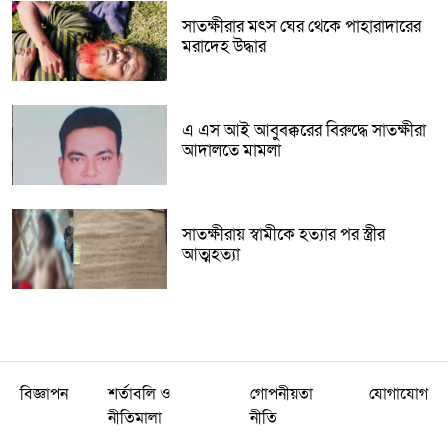
সাতক্ষীরার মৎস ঘের থেকে পাহারাদারের
মরাদেহ উদ্ধার
এ এস আই আবুবক্করের বিরুদ্ধে সাতক্ষীরা
আদালতে মামলা
সাতক্ষীরায় স্বামীকে হত্যার পর স্ত্রীর
আত্মহত্যা
বিজ্ঞাপন
শর্তাবলি ও
গোপনীয়তা
যোগাযোগ
নীতিমালা
নীতি