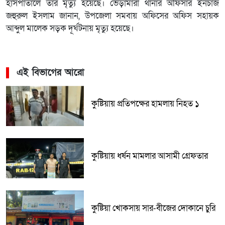
হাসপাতালে তার মৃত্যু হয়েছে। ভেড়ামারা থানার অফিসার ইনচার্জ
জহুরুল ইসলাম জানান, উপজেলা সমবায় অফিসের অফিস সহায়ক
আব্দুল মালেক সড়ক দূর্ঘটনায় মৃত্যু হয়েছে।
এই বিভাগের আরো
কুষ্টিয়ায় প্রতিপক্ষের হামলায় নিহত ১
কুষ্টিয়ায় ধর্ষন মামলার আসামী গ্রেফতার
কুষ্টিয়া খোকসায় সার-বীজের দোকানে চুরি