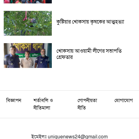
কুষ্টিয়ার খোকসায় কৃষকের আত্মহত্যা
খোকসায় আওয়ামী লীগের সভাপতি
গ্রেফতার
বিজ্ঞাপন
শর্তাবলি ও
গোপনীয়তা
যোগাযোগ
নীতিমালা
নীতি
ইমেইলঃ
uniquenews24@gmail.com