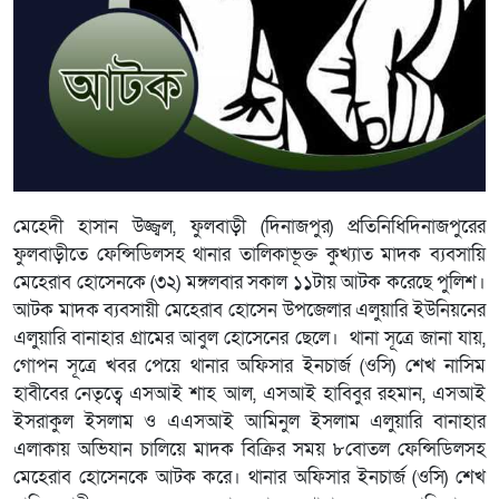
মেহেদী হাসান উজ্জ্বল, ফুলবাড়ী (দিনাজপুর) প্রতিনিধিদিনাজপুরের
ফুলবাড়ীতে ফেন্সিডিলসহ থানার তালিকাভূক্ত কুখ্যাত মাদক ব্যবসায়ি
মেহেরাব হোসেনকে (৩২) মঙ্গলবার সকাল ১১টায় আটক করেছে পুলিশ।
আটক মাদক ব্যবসায়ী মেহেরাব হোসেন উপজেলার এলুয়ারি ইউনিয়নের
এলুয়ারি বানাহার গ্রামের আবুল হোসেনের ছেলে। থানা সূত্রে জানা যায়,
গোপন সূত্রে খবর পেয়ে থানার অফিসার ইনচার্জ (ওসি) শেখ নাসিম
হাবীবের নেতৃত্বে এসআই শাহ আল, এসআই হাবিবুর রহমান, এসআই
ইসরাকুল ইসলাম ও এএসআই আমিনুল ইসলাম এলুয়ারি বানাহার
এলাকায় অভিযান চালিয়ে মাদক বিক্রির সময় ৮বোতল ফেন্সিডিলসহ
মেহেরাব হোসেনকে আটক করে। থানার অফিসার ইনচার্জ (ওসি) শেখ