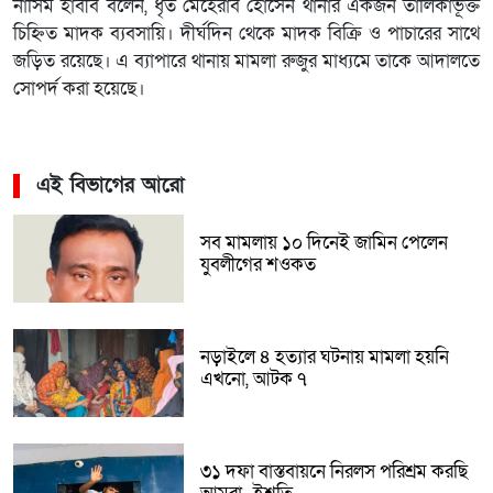
নাসিম হাবীব বলেন, ধৃত মেহেরাব হোসেন থানার একজন তালিকাভূক্ত
চিহ্নিত মাদক ব্যবসায়ি। দীর্ঘদিন থেকে মাদক বিক্রি ও পাচারের সাথে
জড়িত রয়েছে। এ ব্যাপারে থানায় মামলা রুজুর মাধ্যমে তাকে আদালতে
সোপর্দ করা হয়েছে।
এই বিভাগের আরো
সব মামলায় ১০ দিনেই জামিন পেলেন
যুবলীগের শওকত
নড়াইলে ৪ হত্যার ঘটনায় মামলা হয়নি
এখনো, আটক ৭
৩১ দফা বাস্তবায়নে নিরলস পরিশ্রম করছি