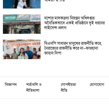
আমরা- ইশতি
যশোর মাদকদ্রব্য নিয়ন্ত্রন অধিদপ্তর/
অনৈতিকভাবে একই প্রতিষ্ঠানে দুই ধরনের
লাইসেন্স প্রদাণ
বিএনপি সাধারন মানুষের রাজনীতি করে,
নৈরাজ্যের রাজনীতি করে না—ফারহানা
জাহান নিপা
বিজ্ঞাপন
শর্তাবলি ও
গোপনীয়তা
যোগাযোগ
নীতিমালা
নীতি