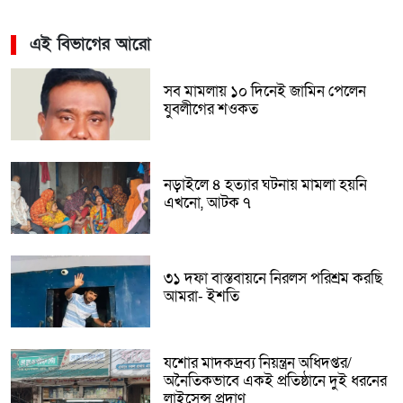
এই বিভাগের আরো
সব মামলায় ১০ দিনেই জামিন পেলেন
যুবলীগের শওকত
নড়াইলে ৪ হত্যার ঘটনায় মামলা হয়নি
এখনো, আটক ৭
৩১ দফা বাস্তবায়নে নিরলস পরিশ্রম করছি
আমরা- ইশতি
যশোর মাদকদ্রব্য নিয়ন্ত্রন অধিদপ্তর/
অনৈতিকভাবে একই প্রতিষ্ঠানে দুই ধরনের
লাইসেন্স প্রদাণ