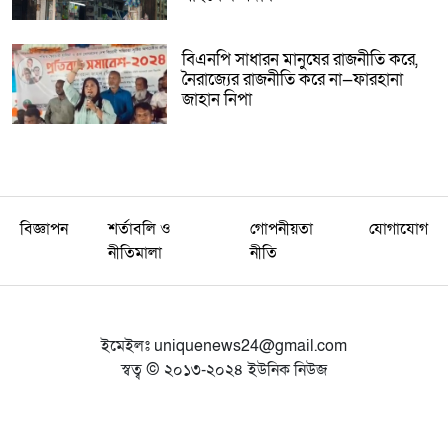
বিএনপি সাধারন মানুষের রাজনীতি করে,
নৈরাজ্যের রাজনীতি করে না—ফারহানা
জাহান নিপা
বিজ্ঞাপন
শর্তাবলি ও
গোপনীয়তা
যোগাযোগ
নীতিমালা
নীতি
ইমেইলঃ
uniquenews24@gmail.com
স্বত্ব © ২০১৩-২০২৪ ইউনিক নিউজ