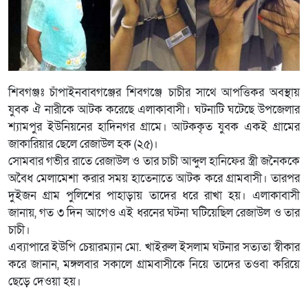
শিবগঞ্জঃ চাঁপাইনবাবগঞ্জের শিবগঞ্জে চাচীর সাথে আপত্তিকর অবস্থায়
যুবক ঐ নারীকে আটক করেছে এলাকাবাসী। ঘটনাটি ঘটেছে উপজেলার
শ্যামপুর ইউনিয়নের হাদিনগর গ্রামে। আটককৃত যুবক একই গ্রামের
জাকারিয়ার ছেলে রেজাউল হক (২৫)।
সোমবার গভীর রাতে রেজাউল ও তার চাচী আব্দুল হানিফের স্ত্রী জনৈককে
অবৈধ মেলামেশা করার সময় হাতেনাতে আটক করে গ্রামবাসী। তারপর
দুইজন গ্রাম পুলিশের পাহাড়ায় তাদের ধরে রাখা হয়। এলাকাবাসী
জানায়, গত ৩ দিন আগেও এই ধরনের ঘটনা ঘটিয়েছিল রেজাউল ও তার
চাচী।
এব্যাপারে ইউপি চেয়ারম্যান মো. খাইরুল ইসলাম ঘটনার সত্যতা স্বীকার
করে জানান, মঙ্গলবার সকালে গ্রামবাসীকে নিয়ে তাদের তওবা করিয়ে
ছেড়ে দেওয়া হয়।