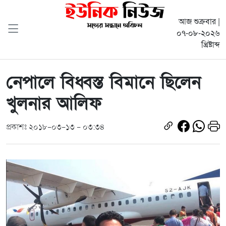
আজ শুক্রবার |
০৭-০৮-২০২৬
খ্রিষ্টাব্দ
নেপালে বিধ্বস্ত বিমানে ছিলেন
খুলনার আলিফ
প্রকাশঃ ২০১৮-০৩-১৩ - ০৩:৩৪