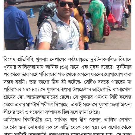
বিশেষ প্রতিনিধি, খুলনাঃ নেপালের কাঠমান্ডুতে দুর্ঘটনাকবলিত বিমানে
খুলনার আলিফুজ্জামান আলিফ (৩২) নামে এক যুবক রয়েছে। দুর্ঘটনার
পর থেকে তার সঙ্গে পরিবারের পক্ষ থেকে কোনো ধরনের যোগাযোগ করা
সম্ভব হয়নি। তার ভাগ্যে ঠিক কী ঘটেছে- সেটিও বলতে পারছেন না
পরিবারের সদস্যরা। সে খুলনার রূপসা উপজেলার আইচগাতি বারোপোল
গ্রামের মো. আক্তারুজ্জামানের ছেলে। সে খুলনার এমএম সিটি কলেজ
থেকে এবার মাস্টার্স পরীক্ষা দিয়েছে। একই সঙ্গে সে খুলনা জেলা প্রজন্ম
লীগের তথ্য ও গবেষণা সম্পাদক ছিল বলে জানা গেছে।
আলিফের নিকটাত্মীয় মো. সাব্বির খান দ্বীপ জানান, আলিফ নেপাল
ভ্রমণের জন্য সোমবার সকালে বাড়ি থেকে বের হয়। সে যশোর থেকে
প্রথম ফ্লাইটে বেসরকারি এয়ারওয়েজ নভোএয়ারে ঢাকায় যায়। সে দুপুর