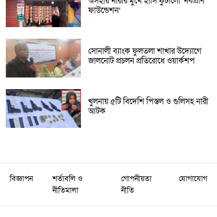
অসহায় নারীর মুখে হাসি ফুটালো ‘নবপ্রাণ
ফাউন্ডেশন’
সোনালী ব্যাংক ফুলতলা শাখার উদ্যোগে
জালনোট প্রচলন প্রতিরোধে ওয়ার্কশপ
খুলনায় ৫টি বিদেশি পিস্তল ও গুলিসহ নারী
আটক
বিজ্ঞাপন
শর্তাবলি ও
গোপনীয়তা
যোগাযোগ
নীতিমালা
নীতি