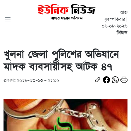
আজ
বৃহস্পতিবার |
০৬-০৮-২০২৬
খ্রিষ্টাব্দ
খুলনা জেলা পুলিশের অভিযানে
মাদক ব্যবসায়ীসহ আটক ৪৭
প্রকাশঃ ২০১৯-০৩-১৩ - ২১:০৬