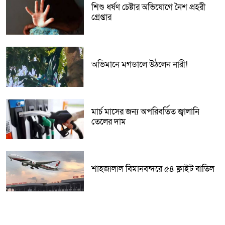
শিশু ধর্ষণ চেষ্টার অভিযোগে নৈশ প্রহরী
গ্রেপ্তার
অভিমানে মগডালে উঠলেন নারী!
মার্চ মাসের জন্য অপরিবর্তিত জ্বালানি
তেলের দাম
শাহজালাল বিমানবন্দরে ৫৪ ফ্লাইট বাতিল