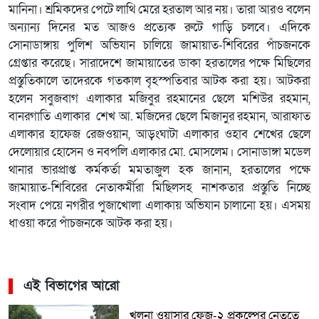
মানিনা। শ্রমিকদের পেটে লাথি মেরে হরতাল আর নয়। তারা আরও বলেন
অন্যান্য দিনের মত আজও প্রত্যেক রুটে গাড়ি চলবে। এদিকে
সোনাডাঙ্গায় পুলিশ অভিযান চালিয়ে জামায়াত-শিবিরের পাঁচজনকে
গ্রেপ্তার করেছে। সারাদেশে জামায়াতের ডাকা হরতালের পক্ষে মিছিলের
প্রস্তুতিকালে তাদেরকে গতকাল বৃহস্পতিবার আটক করা হয়। আটকরা
হলেন সবুজবাগ এলাকার মজিবুর রহমানের ছেলে মশিউর রহমান,
বানরগাতি এলাকার শেখ আ. মজিদের ছেলে মিজানুর রহমান, আরাফাত
এলাকার হাফেজ রেজওয়ান, আড়ংঘাটা এলাকার ওহাব শেখের ছেলে
দেলোয়ার হোসেন ও নবপলি এলাকার মো. মোসলেম। সোনাডাঙ্গা মডেল
থানার ভারপ্রাপ্ত কর্মকর্তা মমতাজুল হক জানান, হরতালের পক্ষে
জামায়াত-শিবিরের নেতাকর্মীরা মিছিলসহ নাশকতার প্রস্তুতি নিচ্ছে
সংবাদ পেয়ে নগরীর পুজাখোলা এলাকায় অভিযান চালানো হয়। এসময়
ধাওয়া করে পাঁচজনকে আটক করা হয়।
এই বিভাগের আরো
খুলনা ওয়াসার ফেজ-২ প্রকল্পের নেতৃত্বে