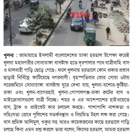
খুলনা :
জামায়াতে ইসলামী বাংলাদেশের ডাকা হরতাল উপেক্ষা করেই
খুলনা মহানগরীর সোনাডাঙ্গা বাসষ্টান্ড হতে দূরপালার পথে যাত্রীবাহি বাস
ও মালবাহী গাড়ি ছেড়ে গেছে। ফলে খুলনায় হরতালে কোন প্রকার প্রভাব
ছাড়াই নির্বিঘ্নে কাটিয়েছে নগরবাসী। বৃহস্পতিবার ভোর সোয়া ৬টায়
সরেজমিনে সোনাডাঙ্গা বাসষ্টান্ড ঘুরে দেখা যায়, খুলনা-যশোর-কুষ্টিয়া-
ঢাকা এবং খুলন-বাগেরহাট, খুলনা-গোপালগঞ্জ-ঢাকা রুটের বাস ও
মাইক্রোবাসগুলো যাত্রী নিচ্ছে। শহর ও এর আশেপাশের হাইওয়েতে
বাস, ট্রাক ও প্রাইভেট কার চলাচল করছে। পাশাপাশি নাশকতা ও
সহিংসতা রোধে পুলিশের সতর্কবস্থান ও নিয়মিত টহল লক্ষ করা গেছে।
বাস শ্রমিক আলিমুল, শুকুর সহ আরও কয়েকজনের কাছে হরতালে গাড়ি
চলছে কিনা এমন প্রশ্ন করলে তারা বলেন, কিসের হরতাল, আমরা হরতাল