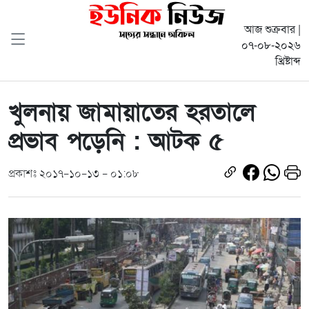
আজ শুক্রবার |
০৭-০৮-২০২৬
খ্রিষ্টাব্দ
খুলনায় জামায়াতের হরতালে
প্রভাব পড়েনি : আটক ৫
প্রকাশঃ ২০১৭-১০-১৩ - ০১:০৮