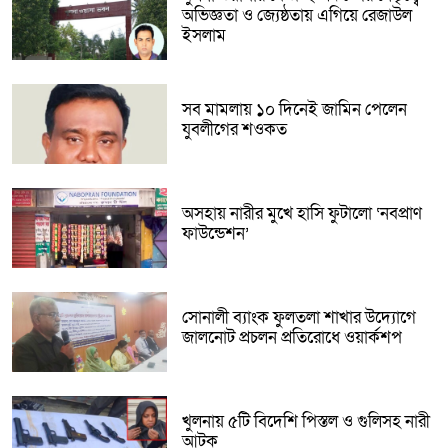
অভিজ্ঞতা ও জ্যেষ্ঠতায় এগিয়ে রেজাউল
ইসলাম
সব মামলায় ১০ দিনেই জামিন পেলেন
যুবলীগের শওকত
অসহায় নারীর মুখে হাসি ফুটালো ‘নবপ্রাণ
ফাউন্ডেশন’
সোনালী ব্যাংক ফুলতলা শাখার উদ্যোগে
জালনোট প্রচলন প্রতিরোধে ওয়ার্কশপ
খুলনায় ৫টি বিদেশি পিস্তল ও গুলিসহ নারী
আটক