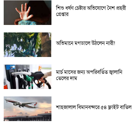
শিশু ধর্ষণ চেষ্টার অভিযোগে নৈশ প্রহরী
গ্রেপ্তার
অভিমানে মগডালে উঠলেন নারী!
মার্চ মাসের জন্য অপরিবর্তিত জ্বালানি
তেলের দাম
শাহজালাল বিমানবন্দরে ৫৪ ফ্লাইট বাতিল