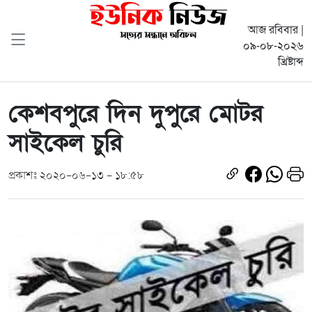
আজ রবিবার |
০৯-০৮-২০২৬
খ্রিষ্টাব্দ
কেশবপুরে দিন দুপুরে মোটর
সাইকেল চুরি
প্রকাশঃ ২০২০-০৬-১৩ - ১৮:৫৮