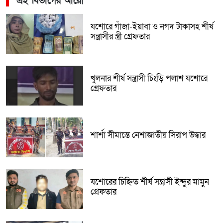
এই বিভাগের আরো
যশোরে গাঁজা-ইয়াবা ও নগদ টাকাসহ শীর্ষ
সন্ত্রাসীর স্ত্রী গ্রেফতার
খুলনার শীর্ষ সন্ত্রাসী চিংড়ি পলাশ যশোরে
গ্রেফতার
শার্শা সীমান্তে নেশাজাতীয় সিরাপ উদ্ধার
যশোরের চিহ্নিত শীর্ষ সন্ত্রাসী ইন্দুর মামুন
গ্রেফতার