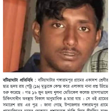
বটিয়াঘাটা প্রতিনিধি :
বটিয়াঘাটার গঙ্গারামপুর গ্ৰামের একাদশ শ্রেণীর
ছাত্র হৃদয় রায় (পটু) (১৯) মৃত্যুকে কেন্দ্র করে এলাকায় নানা প্রশ্ন উঠতে
শুরু করেছে । গত ১৬ জুন হৃদয় খুলনা মেডিকেল কলেজ হাসপাতালে
চিকিৎসাধীন অবস্থায় বিকাল আনুমানিক ৪:মারা যায় । সে ওই গ্ৰামের
সমারেশ রায় এর পুত্র । জানা গেছে, উপজেলার গঙ্গারামপুর গ্ৰামে