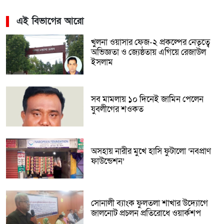
এই বিভাগের আরো
খুলনা ওয়াসার ফেজ-২ প্রকল্পের নেতৃত্বে
অভিজ্ঞতা ও জ্যেষ্ঠতায় এগিয়ে রেজাউল
ইসলাম
সব মামলায় ১০ দিনেই জামিন পেলেন
যুবলীগের শওকত
অসহায় নারীর মুখে হাসি ফুটালো ‘নবপ্রাণ
ফাউন্ডেশন’
সোনালী ব্যাংক ফুলতলা শাখার উদ্যোগে
জালনোট প্রচলন প্রতিরোধে ওয়ার্কশপ