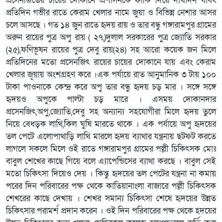
প্রসেনজিতের চায়ের দোকানে প্রশাসনকে ফাঁকি দিয়ে দীর্ঘদিন যাবৎ
প্রতিদিন গভীর রাতে কেরাম খেলার নামে জুয়া ও বিভিন্ন নেশার আসর
চলে আসছে । গত ১৪ জুন রাতে হৃদয় রায় ও তার বন্ধু গঙ্গারামপুর গ্ৰামের
অরুন রায়ের পুত্র অপু রায় ( ২৭,)দুলাল সরকারের পুত্র জ্যোতি সরকার
(২৫),ফণিভূষন রায়ের পুত্র দেবু রায়(২৪) সহ আরো কয়েক জন মিলে
প্রতিদিনের মতো প্রসেনজিৎ রায়ের চায়ের দোকানে যায় এবং কেরাম
খেলার জূয়ায় অংশগ্রহণ করে ।এক পর্যায়ে রাত আনুমানিক ৩ টায় ১০০
টাকা পাওনাকে কেন্দ্র করে অপু তার বন্ধু হৃদয় চড় মার । সঙ্গে সঙ্গে
হৃদয়ও অপুকে পাল্টা চড় মারে । এসময় দোকানদার
প্রসেনজিৎ,অপু,জ্যোতি,দেবু সহ অন্যান্য সহযোগীরা মিলে হৃদয় তুলে
নিয়ে বেধড়ক লাথি,কিল ঘুষি মারতে থাকে । এক পর্যায়ে অপু হৃদয়ের
তল পেটে এলোপাথাড়ি লাথি মারলে হৃদয় ব্যাথার যন্ত্রনায় ছটফট করতে
লাগলে সকলে মিলে ওই রাতে গঙ্গারামপুর গ্ৰামের পল্লী চিকিৎসক মোঃ
বাবুল শেখের কাছে গিয়ে বলে এ্যাপেন্ডিসের ব্যাথা করছে । বাবুল সেই
মতো চিকিৎসা দিয়েও দেয় । কিন্তু হৃদয়ের তল পেটের যন্ত্রনা না কমায়
পরের দিন পরিবারের পক্ষ থেকে কাতিয়ানাংলা বাজারে পল্লী চিকিৎসক
শেখরের কাছে দেখায় । শেখর সমান্য চিকিৎসা শেষে হৃদয়ের উন্নত
চিকিৎসার পরামর্শ প্রদান করেন । ওই দিন পরিবারের পক্ষ থেকে হদয়ের