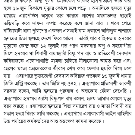
উন্নত চিকিৎসার জন্য খুলনা মেডিকেল কলেজ হাসপাতালে ভর্তি করা
হলে ১৬ জুন বিকালে মৃত্যুর কোলে ঢলে পড়ে । অন্যদিকে হৃদয়ে মৃত্যু
হয়েছে এ্যাপেন্ডিস অসুখে তার কারনে লাশের ময়নাতদন্ত ছাড়াই
তড়িঘড়ি করে দাফন সম্পন্ন করেছে বলে জানা যায় । খরব পেয়ে
বটিয়াঘাটা থানা পুলিশের একজন এসআই নাম প্রকাশে অনিচ্ছুক শ্মশ্মানে
হৃদয়ের চিতা জ্বলছে দেখে ফিরে আসে । তারই ধারাবাহিকতায় হৃদয়ের
মৃত্যুকে কেন্দ্র করে ১২ জুলাই গত পরশু মঙ্গলবার অপু ও সহযোগীরা
মিলে হৃদয়ের মা শিবানী রায়,জ্যাঠা বিষ্ণু পদ রায় ও প্রতিবেশী দেবদাস
কবিরাজকে এলোপাথাড়ি মামলা চালিয়ে নীলাফোলা আহত করে এবং
ছেলের মতো তোদেরকেও জীবনে শেষ করে ফেলার হুমকি দিয়ে চলে
যায় । এব্যাপারে ভূক্তভোগী দেবদাস কবিরাজ গতকাল ১৩ জুলাই থানায়
জিডি এন্ট্রি করেছে । তার জিডি নং-৫৪২ । এব্যাপারে প্রতিবেশী আরুনী
সরকার বলেন, আমি হৃদয়ের পুরুষাঙ্গ ও অন্ডকোষ ফোঁলা দেখেছি ।
এব্যাপারে হৃদয়ের জ্যাঠা বিষ্ণুপদ রায় বলেন, হৃদয় আমার কোলে মৃত্যু
বরণ করছে । এব্যাপারে হৃদয়ের পিতা সমারেশ রায় ও মাতা শিবাণী রায়
সন্তান হত্যা বিচার দাবি করেছে । এব্যাপারে এলাকাবাসী আইন বাহিনীর
উচ্চ পর্যায়ের কর্মকর্তাদের আশু হস্তক্ষেপ কামনা করেছে ।