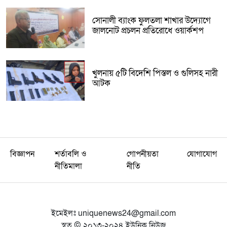
সোনালী ব্যাংক ফুলতলা শাখার উদ্যোগে
জালনোট প্রচলন প্রতিরোধে ওয়ার্কশপ
খুলনায় ৫টি বিদেশি পিস্তল ও গুলিসহ নারী
আটক
বিজ্ঞাপন
শর্তাবলি ও
গোপনীয়তা
যোগাযোগ
নীতিমালা
নীতি
ইমেইলঃ
uniquenews24@gmail.com
স্বত্ব © ২০১৩-২০২৪ ইউনিক নিউজ