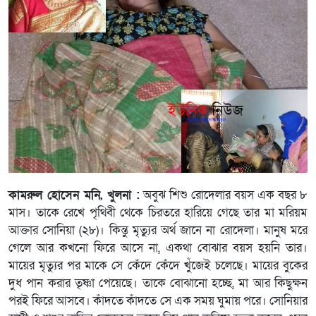
কামরুল হোসেন মনি, খুলনা :
অবুঝ শিশু রোদেলার বয়স এক বছর ৮
মাস। তাকে রেখে পৃথিবী থেকে চিরতরে হারিয়ে গেছে তার মা মরিয়ম
আক্তার সোনিয়া (২৮)। কিন্তু মৃত্যুর অর্থ জানে না রোদেলা। মানুষ মরে
গেলে আর কখনো ফিরে আসে না, একথা বোঝার বয়স হয়নি তার।
মায়ের মৃত্যুর পর মাকে সে কেঁদে কেঁদে খুঁজেই চলেছে। মায়ের বুকের
দুধ পান করার তৃষ্ণা পেয়েছে। তাকে বোঝানো হচ্ছে, মা আর কিছুক্ষন
পরই ফিরে আসবে। কাঁদতে কাঁদতে সে এক সময় ঘুমায় পরে। সোনিয়ার