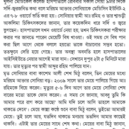
খুলনা মেডিকেল কলেজ হাসপাতালে রোববার সকাল সোয়া ৯টার দিকে
সর্দি-জ্বরজনিত কথা বলে মরিয়ম আক্তার সোনিয়াকে মেডিসিন ইউনিট-২
এর ৭-৮ ওয়ার্ডে ভর্তি করা হয়। সোনিয়ার স্বামী আঃ রমিহ ও তার শ্বাশুড়ী
আকলিমা চিকিৎসকদের জানান, তার কয়েকদিন ধরে সর্দি ও জ্বরে
ভুগছেন। হাসপাতালে যখন ওয়ার্ডে নেয়া হয়, তখন চিকিৎসকরা পরীক্ষার
করার পর জানতে পারেন মেয়েটি বিষ খাওয়া। ওই সময় সে বিষ পান
করা ছিল আগে থেকে বললে হয়তো তাকে বাঁচানোর সম্ভব হতো।
ততক্ষুনে দেরি হয়ে গেছে। তার অবস্থা অবনতি হলে হাসপাতালের
আইসিইউতে নেয়ার আগেই মারা যান। সেখানে দুপুর ২টা ৫ মিনিটে মারা
যায়। তার মৃত্যুর পর স্বামী আব্দুর রহিম পালিয়ে যান।
মৃত সোনিয়ার বাবা কাশেম আলী শেখ মিঠু বলেন, তিন মেয়ের মধ্যে
মরিয়ম আক্তার সোনিয়া বড়। ২০০৯ সালে তার মেয়ে পালিয়ে গিয়ে আঃ
রহিমকে বিয়ে করেন। মৃত্যুর ৫-৬ দিন আগে তার মেয়ে সোনিয়া শেষ
বারের মতো তাকে ফোন করেন। এ সময় সে জানায়, আব্বু তুমি কি
আমার পরে রাগ করে আছো’ আমি যদি চলে আসি তাহলে আমাকে
থাকতে দেবে’। মেয়ে কান্না কন্ঠে শুনে বাবা মিঠু বলেন, তুইতো আমারই
মেয়ে। তুই চলে আয়, যতদিন থাকতে মনচায় ততদিন আমার কাছেই
থাকবি। এটাই তার মেয়ের সাথে শেষ কথা। মেয়ের বাবা মিঠু জানান,