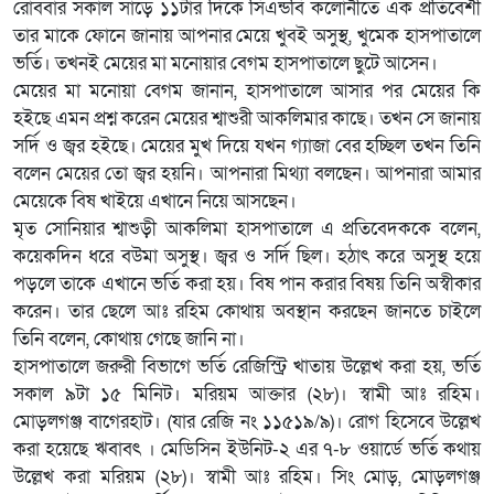
রোববার সকাল সাড়ে ১১টার দিকে সিএন্ডবি কলোনীতে এক প্রতিবেশী
তার মাকে ফোনে জানায় আপনার মেয়ে খুবই অসুস্থ, খুমেক হাসপাতালে
ভর্তি। তখনই মেয়ের মা মনোয়ার বেগম হাসপাতালে ছুটে আসেন।
মেয়ের মা মনোয়া বেগম জানান, হাসপাতালে আসার পর মেয়ের কি
হইছে এমন প্রশ্ন করেন মেয়ের শ্বাশুরী আকলিমার কাছে। তখন সে জানায়
সর্দি ও জ্বর হইছে। মেয়ের মুখ দিয়ে যখন গ্যাজা বের হচ্ছিল তখন তিনি
বলেন মেয়ের তো জ্বর হয়নি। আপনারা মিথ্যা বলছেন। আপনারা আমার
মেয়েকে বিষ খাইয়ে এখানে নিয়ে আসছেন।
মৃত সোনিয়ার শ্বাশুড়ী আকলিমা হাসপাতালে এ প্রতিবেদককে বলেন,
কয়েকদিন ধরে বউমা অসুস্থ। জ্বর ও সর্দি ছিল। হঠাৎ করে অসুস্থ হয়ে
পড়লে তাকে এখানে ভর্তি করা হয়। বিষ পান করার বিষয় তিনি অস্বীকার
করেন। তার ছেলে আঃ রহিম কোথায় অবস্থান করছেন জানতে চাইলে
তিনি বলেন, কোথায় গেছে জানি না।
হাসপাতালে জরুরী বিভাগে ভর্তি রেজিস্ট্রি খাতায় উল্লেখ করা হয়, ভর্তি
সকাল ৯টা ১৫ মিনিট। মরিয়ম আক্তার (২৮)। স্বামী আঃ রহিম।
মোড়লগঞ্জ বাগেরহাট। (যার রেজি নং ১১৫১৯/৯)। রোগ হিসেবে উল্লেখ
করা হয়েছে ঋবাবৎ । মেডিসিন ইউনিট-২ এর ৭-৮ ওয়ার্ডে ভর্তি কথায়
উল্লেখ করা মরিয়ম (২৮)। স্বামী আঃ রহিম। সিং মোড়, মোড়লগঞ্জ