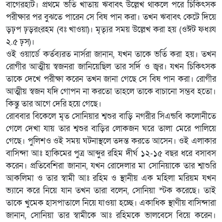
বাগেরহাট। প্রথমে ভর্তি খাতায় ঋবাবৎ উল্লেখ থাকলে পরে চিকিৎসক
পরীক্ষার পর বুঝতে পারেন সে বিষ পান করা। তখন ঋবাবৎ কেটে দিয়ে
ড়ঢ়প ঢ়ড়রংরহম (বঃ খাওয়া)। মৃত্যৃর সময় উল্লেখ করা হয় (ওঈট ফধঃয
২.৫ ঢ়স)।
ওই ওয়ার্ডে কর্তব্যরত নার্সরা জানান, যখন তাকে ভর্তি করা হয়। তখন
রোগীর আত্মীয় স্বজনরা জানিয়েছিল তার সর্দি ও জ্বর। যখন চিকিৎসক
তাকে দেখে পরীক্ষা করেন তখন জানা গেছে সে বিষ পান করা। রোগীর
আত্মীয় স্বজন যদি গোপন না করতো তাহলে তাকে বাচানো সম্ভব হতো।
কিন্তু তার আগে দেরি হয়ে গেছে।
রোববার বিকেলে মৃত সোনিয়ার শ্বশুর বাড়ি নগরীর সিএন্ডবি কলোনীতে
গেলে দেখা যায় তার শ্বশুর বাড়ির লোকজন ঘরে তালা মেরে পালিয়ে
গেছে। পুলিশও ওই সময় ঘটনাস্থলে তদন্ত করতে আসেন। ওই এলাকার
বাসিন্দা আঃ হাকিমের পুত্র আব্দুর রহিম দীর্ঘ ১২-১৫ বছর ধরে বসাবস
করেন। প্রতিবেশিরা জানান, যখন রোদেলার মা সোনিয়াকে তার শ্বাশুরি
আকলিমা ও তার স্বামী আঃ রহিম ও স্থানীয় এক মহিলা মরিয়ম যখন
ভ্যানে করে নিয়ে যান তখন তারা বলেন, সোনিয়া স্টক করেছে। তাই
তাকে খুমেক হাসপাতালে নিয়ে যাওয়া হচ্ছে। একাধিক স্থাণীয় বাসিন্দারা
জানান, সোনিয়া তার স্বামীকে আঃ রহিমকে ভালবেসে বিয়ে করেন।