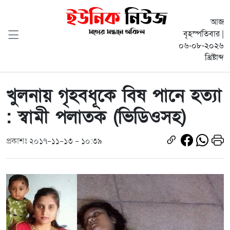
আজ
বৃহস্পতিবার |
০৬-০৮-২০২৬
খ্রিষ্টাব্দ
খুলনায় গৃহবধূকে বিষ পানে হত্যা
: স্বামী পলাতক (ভিডিওসহ)
প্রকাশঃ ২০১৭-১১-১৩ - ১০:৩৯