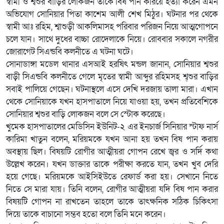
স্বামী ও শ্বশুর বাড়ির লোকজন তাকে বিষ পান করিয়ে হত্যা করেন এমন
অভিযোগ সোনিয়ার পিতা কাশেম আলী শেখ মিঠুর। ঘটনার পর থেকে
স্বামী আঃ রহিম, শ্বাশুড়ী আকলিমাসহ পরিবার পরিজন নিয়ে আত্মগোপনে
চলে যান। সাথে দুধের বাচ্চা রোদেলাকে নিয়ে। রোববার সকালে নগরীর
জোরাগেট সিএন্ডবি কলনীতে এ ঘটনা ঘটে।
সোনাডাঙ্গা মডেল থানার এসআই হরষিৎ মন্ডল জানান, সোনিয়ার শ্বশুর
বাড়ী সিএন্ডবি কলনীতে গেলে মৃতের স্বামী আব্দুর রহিমসহ শ্ব্শুর বাড়ির
সবাই পালিয়ে গেছেন। ঘটনাস্থলে এসে দেখি দরজায় তালা মারা। এখান
থেকে সোনিয়াকে যখন হাসপাতালে নিয়ে যাওয়া হয়, তখন প্রতিবেশিকে
সোনিয়ার শ্বশুর বাড়ি লোকজন বলে সে স্টোক করেছে।
খুমেক হাসপাতালের মেডিসিন ইউনিট-২ এর ইনচার্জ সিনিয়ার স্টাফ নার্স
কারিমা খাতুন বলেন, মরিয়মকে যখন আনা হয় তখন বিষ পান করায়
অবস্থায় ছিল। বিষয়টি রোগীর আত্মীয়রা গোপন রেখে জ্বর ও সর্দি কথা
উল্লেখ করেন। যখন ডাক্তার তাকে পরীক্ষা করতে যান, তখন খুব দেরি
হয়ে গেছে। মরিয়মকে আইসিইউতে রেফার্ড করা হয়। সেখানে নিতে
নিতে সে মারা যায়। তিনি বলেন, রোগীর আত্মীয়রা যদি বিষ পান করার
বিষয়টি গোপন না রাখতেন তাহলে তাকে তাৎক্ষনিক সঠিক চিকিৎসা
দিয়ে তাকে বাচানো সম্ভব হতো বলে তিনি মনে করেন।