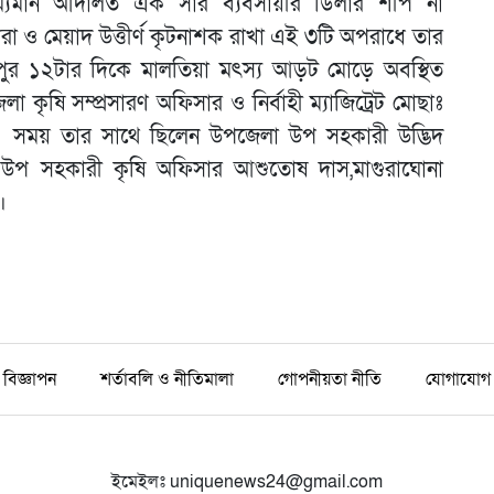
াম্যমান আদালত এক সার ব্যবসায়ীর ডিলার শীপ না
রা ও মেয়াদ উত্তীর্ণ কৃটনাশক রাখা এই ৩টি অপরাধে তার
পুর ১২টার দিকে মালতিয়া মৎস্য আড়ট মোড়ে অবস্থিত
কৃষি সম্প্রসারণ অফিসার ও নির্বাহী ম্যাজিট্রেট মোছাঃ
 এ সময় তার সাথে ছিলেন উপজেলা উপ সহকারী উদ্ভিদ
য়ন উপ সহকারী কৃষি অফিসার আশুতোষ দাস,মাগুরাঘোনা
।
বিজ্ঞাপন
শর্তাবলি ও নীতিমালা
গোপনীয়তা নীতি
যোগাযোগ
ইমেইলঃ
uniquenews24@gmail.com