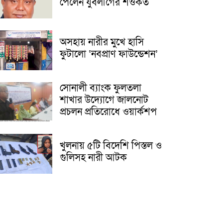
পেলেন যুবলীগের শওকত
অসহায় নারীর মুখে হাসি
ফুটালো ‘নবপ্রাণ ফাউন্ডেশন’
সোনালী ব্যাংক ফুলতলা
শাখার উদ্যোগে জালনোট
প্রচলন প্রতিরোধে ওয়ার্কশপ
খুলনায় ৫টি বিদেশি পিস্তল ও
গুলিসহ নারী আটক