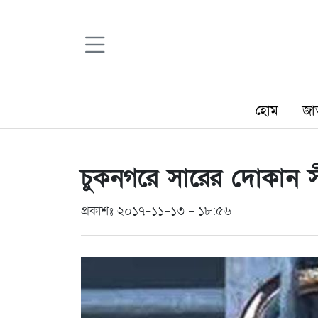
হোম
জা
চুকনগরে সারের দোকান 
প্রকাশঃ ২০১৭-১১-১৩ - ১৮:৫৬