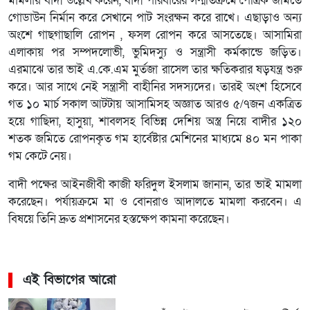
মামলায় বাদী উল্লেখ করেন, বাদী পরিবারের সন্মতিক্রমে পৈত্রিক জমিতে
গোডাউন নির্মান করে সেখানে পাট সংরক্ষন করে রাখে। এছাড়াও অন্য
অংশে গাছগাছালি রোপন , ফসল রোপন করে আসতেছে। আসামিরা
এলাকায় পর সম্পদলোভী, ভুমিদস্যু ও সন্ত্রাসী কর্মকান্ডে জড়িত।
এরমাঝে তার ভাই এ.কে.এম মুর্তজা রাসেল তার ক্ষতিকরার ষড়যন্ত্র শুরু
করে। আর সাথে নেই সন্ত্রাসী বাহীনির সদস্যদের। তারই অংশ হিসেবে
গত ১০ মার্চ সকাল আটটায় আসামিসহ অজ্ঞাত আরও ৫/৭জন একত্রিত
হয়ে গাছিদা, হাসুয়া, শাবলসহ বিভিন্ন দেশিয় অস্ত্র নিয়ে বাদীর ১২০
শতক জমিতে রোপনকৃত গম হার্বেষ্টার মেশিনের মাধ্যমে ৪০ মন পাকা
গম কেটে নেয়।
বাদী পক্ষের আইনজীবী কাজী ফরিদুল ইসলাম জানান, তার ভাই মামলা
করেছেন। পর্যায়ক্রমে মা ও বোনরাও আদালতে মামলা করবেন। এ
বিষয়ে তিনি দ্রুত প্রশাসনের হস্তক্ষেপ কামনা করেছেন।
এই বিভাগের আরো