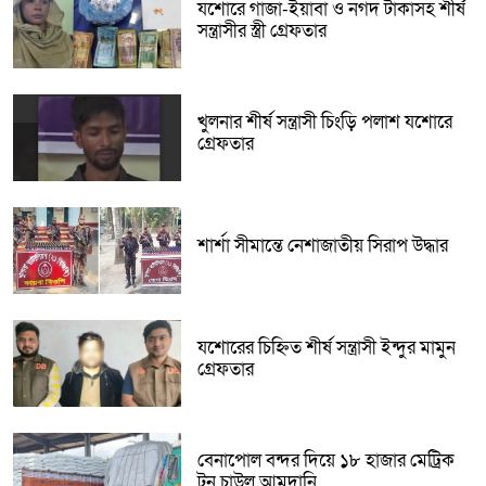
যশোরে গাঁজা-ইয়াবা ও নগদ টাকাসহ শীর্ষ
সন্ত্রাসীর স্ত্রী গ্রেফতার
খুলনার শীর্ষ সন্ত্রাসী চিংড়ি পলাশ যশোরে
গ্রেফতার
শার্শা সীমান্তে নেশাজাতীয় সিরাপ উদ্ধার
যশোরের চিহ্নিত শীর্ষ সন্ত্রাসী ইন্দুর মামুন
গ্রেফতার
বেনাপোল বন্দর দিয়ে ১৮ হাজার মেট্রিক
টন চাউল আমদানি