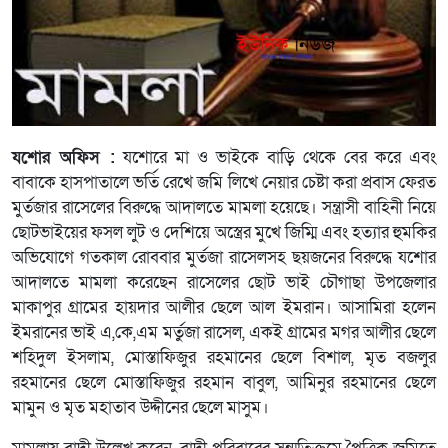
যশোর অফিস :
যশোরে মা ও ভাইকে বাড়ি থেকে বের করে এবং
বাবাকে হাসপাতালে ভর্তি রেখে জমি লিখে নেয়ার চেষ্টা করা প্রবাস ফেরত
মুর্তজার রাসেলের বিরুদ্ধে আদালতে মামলা হয়েছে। সন্ত্রাসী বাহিনী নিয়ে
ছোটভাইয়ের ফসল লুট ও দেশিয়ে অস্ত্রের মুখে জিম্মি এবং হত্যার হুমকির
অভিযোগে গতকাল রোববার মুর্তজা রাসেলসহ ছয়জনের বিরুদ্ধে যশোর
আদালতে মামলা করেছেন রাসেলের ছোট ভাই চৌগাছা উপজেলার
মাকাপুর গ্রামের হায়দার আলীর ছেলে আল ইমরান। আসামিরা হলেন
ইমরানের ভাই এ,কে,এম মর্তুজা রাসেল, একই গ্রামের মগর আলীর ছেলে
শহিদুল ইসলাম, মোস্তাফিজুর রহমানের ছেলে বিশাল, মৃত বজলুর
রহমানের ছেলে মোস্তাফিজুর রহমান বাবুল, আমিনুর রহমানের ছেলে
মামুন ও মৃত মহাতাব উদ্দীনের ছেলে মাসুম।