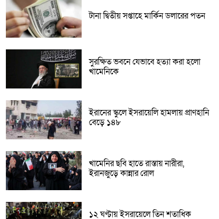
টানা দ্বিতীয় সপ্তাহে মার্কিন ডলারের পতন
সুরক্ষিত ভবনে যেভাবে হত্যা করা হলো
খামেনিকে
ইরানের স্কুলে ইসরায়েলি হামলায় প্রাণহানি
বেড়ে ১৪৮
খামেনির ছবি হাতে রাস্তায় নারীরা,
ইরানজুড়ে কান্নার রোল
১২ ঘণ্টায় ইসরায়েলে তিন শতাধিক