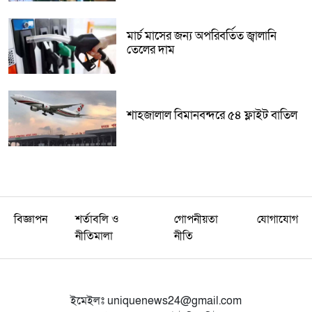
মার্চ মাসের জন্য অপরিবর্তিত জ্বালানি
তেলের দাম
শাহজালাল বিমানবন্দরে ৫৪ ফ্লাইট বাতিল
বিজ্ঞাপন
শর্তাবলি ও
গোপনীয়তা
যোগাযোগ
নীতিমালা
নীতি
ইমেইলঃ
uniquenews24@gmail.com