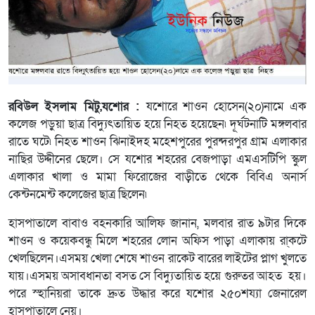
রবিউল ইসলাম মিটু,যশোর :
যশোরে শাওন হোসেন(২০)নামে এক
কলেজ পড়ুয়া ছাত্র বিদ্যুৎতায়িত হয়ে নিহত হয়েছেন৷ দূর্ঘটনাটি মঙ্গলবার
রাতে ঘটে৷ নিহত শাওন ঝিনাইদহ মহেশপুরের পুরন্দরপুর গ্রাম এলাকার
নাছির উদ্দীনের ছেলে। সে যশোর শহরের বেজপাড়া এমএসটিপি স্কুল
এলাকার খালা ও মামা ফিরোজের বাড়ীতে থেকে বিবিএ অনার্স
কেন্টনমেন্ট কলেজের ছাত্র ছিলেন৷
হাসপাতালে বাবাও বহনকারি আলিফ জানান, মলবার রাত ৯টার দিকে
শাওন ও কয়েকবন্ধু মিলে শহরের লোন অফিস পাড়া এলাকায় রা্কটে
খেলছিলেন।এসময় খেলা শেষে শাওন রাকেট বারের লাইটের প্লাগ খুলতে
যায়।এসময় অসাবধানতা বসত সে বিদ্যুতায়িত হয়ে গুরুতর আহত হয়।
পরে স্হানিয়রা তাকে দ্রুত উদ্ধার করে যশোর ২৫০শয্যা জেনারেল
হাসপাতালে নেয়।