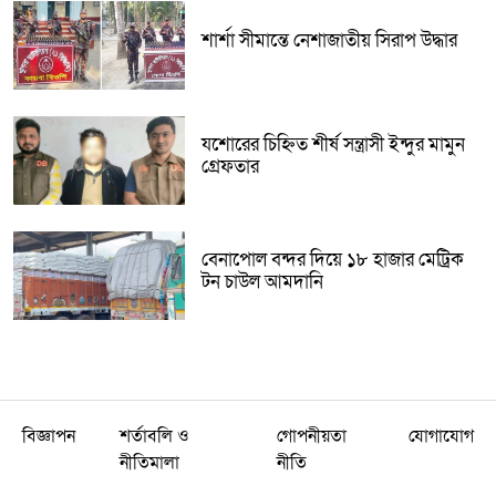
শার্শা সীমান্তে নেশাজাতীয় সিরাপ উদ্ধার
যশোরের চিহ্নিত শীর্ষ সন্ত্রাসী ইন্দুর মামুন
গ্রেফতার
বেনাপোল বন্দর দিয়ে ১৮ হাজার মেট্রিক
টন চাউল আমদানি
বিজ্ঞাপন
শর্তাবলি ও
গোপনীয়তা
যোগাযোগ
নীতিমালা
নীতি