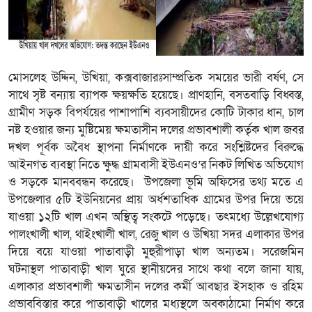
মোসলেহ উদ্দিন, উখিয়া, কক্সবাজারঃসাম্প্রতিক সময়ের ভারী বর্ষণ, সে
সাথে সৃষ্ট বন্যায় ব্যাপক ক্ষয়ক্ষতি হয়েছে। প্রাণহানি, বসতবাড়ি বিধ্বস্ত,
গ্রামীণ সড়ক বিপর্যয়ের পাশাপাশি ব্যবসায়ীদের কোটি টাকার ধান, চাল
নষ্ট হওয়ার জন্য মুষ্টিমেয় ক্ষমতাসীন দলের প্রভাবশালী কর্তৃক খাল জবর
দখল পূর্বক অবৈধ স্থাপনা নির্মাণকে দায়ী করে সংশ্লিষ্টদের বিরুদ্ধে
আইনগত ব্যবস্থা নিতে ক্ষুদ্ধ গ্রামবাসী ইউএনও’র নিকট লিখিত অভিযোগ
ও সড়কে মানববন্ধন করেছে। উপজেলা ভূমি অফিসের তথ্য মতে এ
উপজেলার ৫টি ইউনিয়নের প্রায় অর্ধশতাধিক গ্রামের উপর দিয়ে ভয়ে
যাওয়া ১২টি খাল এখন অস্থিত্ব সংকটে পড়েছে। তৎমধ্যে উল্লেখযোগ্য
পালংখালী খাল, থাইংখালী খাল, রেজু খাল ও উখিয়া সদর এলাকার উপর
দিয়ে বয়ে যাওয়া পাতাবাড়ী মুহুরীপাড়া খাল অন্যতম। সরেজমিন
ঘটনাস্থল পাতাবাড়ী খাল ঘুরে স্থানীয়দের সাথে কথা বলে জানা যায়,
এলাকার প্রভাবশালী ক্ষমতাসীন দলের কর্মী আবছার ইসহাক ও রহিম
প্রভাববিস্তার করে পাতাবাড়ী খালের মধ্যস্থলে অবকাঠামো নির্মাণ করে