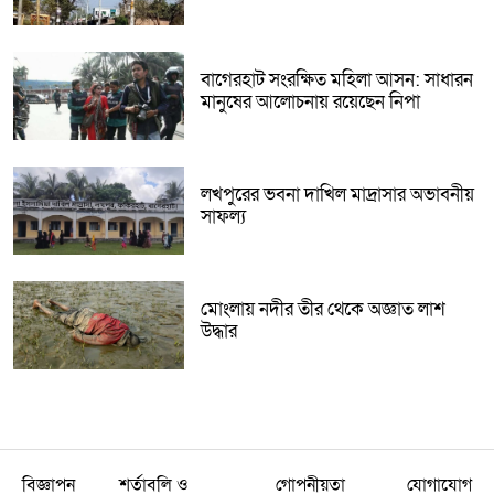
বাগেরহাট সংরক্ষিত মহিলা আসন: সাধারন
মানুষের আলোচনায় রয়েছেন নিপা
লখপুরের ভবনা দাখিল মাদ্রাসার অভাবনীয়
সাফল্য
মোংলায় নদীর তীর থেকে অজ্ঞাত লাশ
উদ্ধার
বিজ্ঞাপন
শর্তাবলি ও
গোপনীয়তা
যোগাযোগ