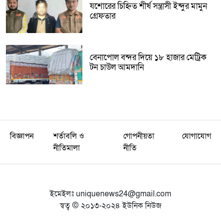
যশোরের চিহ্নিত শীর্ষ সন্ত্রাসী ইন্দুর মামুন
গ্রেফতার
বেনাপোল বন্দর দিয়ে ১৮ হাজার মেট্রিক
টন চাউল আমদানি
বিজ্ঞাপন
শর্তাবলি ও
গোপনীয়তা
যোগাযোগ
নীতিমালা
নীতি
ইমেইলঃ
uniquenews24@gmail.com
স্বত্ব © ২০১৩-২০২৪ ইউনিক নিউজ