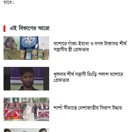
যাবে।
এই বিভাগের আরো
যশোরে গাঁজা-ইয়াবা ও নগদ টাকাসহ শীর্ষ
সন্ত্রাসীর স্ত্রী গ্রেফতার
খুলনার শীর্ষ সন্ত্রাসী চিংড়ি পলাশ যশোরে
গ্রেফতার
শার্শা সীমান্তে নেশাজাতীয় সিরাপ উদ্ধার