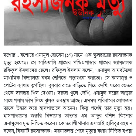
যশোর :
যশোরে এনামুল হোসেন (১৭) নামে এক স্কুলছাত্রের রহস্যজনক
মৃত্যু হয়েছে। সে সাজিয়ালি গ্রামের পশ্চিমপাড়ার গ্রামের ভ্যানচালক
রফিকুল ইসলামের ছেলে। রফিকুল ইসলাম বলেন, ‘এনামুল আমবটতলা
মাধ্যমিক বিদ্যালয়ে নবম শ্রেণিতে পড়াশুনো করতো। সে কালাজ্বর ও
পেটের ব্যাথায় ভুগছিল। বুধবার রাতে বাড়িতে গিয়ে দেখি, ঘরের ভেতর
থেকে দরজায় খিল দেওয়া। দরজা খুলে দেখি, এনামুল ঘরের আড়ার
সাথে গলায় ফাঁস দিয়ে ঝুলন্ত অবস্থায় আছে।’এসময় পরিবারের লোকজন
তাকে উদ্ধার করে হাসপাতালে আনেন। কিন্তু পথেই তার মৃত্যু হয়।
হাসপাতালের জরুরি বিভাগের ডাক্তার এম আব্দুর রশিদ কিশোর
এনামুলের মৃত নিশ্চিত করেন। কোতয়ালী থানার এসআই হাবিবুর রহমান
বলেন, বিষয়টি রহস্যজনক। ময়নাতদন্ত শেষে মৃত্যুর কারণ নিশ্চিত হওয়া