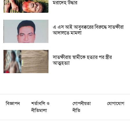
মরাদেহ উদ্ধার
এ এস আই আবুবক্করের বিরুদ্ধে সাতক্ষীরা
আদালতে মামলা
সাতক্ষীরায় স্বামীকে হত্যার পর স্ত্রীর
আত্মহত্যা
বিজ্ঞাপন
শর্তাবলি ও
গোপনীয়তা
যোগাযোগ
নীতিমালা
নীতি