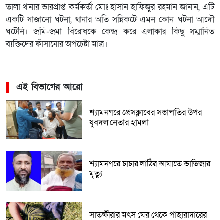
তালা থানার ভারপ্রাপ্ত কর্মকর্তা মোঃ হাসান হাফিজুর রহমান জানান, এটি
একটি সাজানো ঘটনা, থানার অতি সন্নিকটে এমন কোন ঘটনা আদৌ
ঘটেনি। জমি-জমা বিরোধকে কেন্দ্র করে এলাকার কিছু সম্মানিত
ব্যক্তিদের ফাঁসানোর অপচেষ্টা মাত্র।
এই বিভাগের আরো
শ্যামনগরে প্রেসক্লাবের সভাপতির উপর
যুবদল নেতার হামলা
শ্যামনগরে চাচার লাঠির আঘাতে ভাতিজার
মৃত্যু
সাতক্ষীরার মৎস ঘের থেকে পাহারাদারের