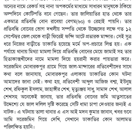
অন্যের নামে রেকর্ড সহ নানা অপকর্মের মাধ্যমে সাধারন মানুষকে ঠকিয়ে
অল্পদিনে কোটিপতি বনে গেছেন। তার জালিয়াতির হাত থেকে তার
একমাত্র প্রতিবন্ধি বোন রাবেয়া বেগম(৬০) ও রেহাই পায়নি। তার
প্রতিবন্ধি বোনের ভোগ দখলীয় সম্পত্তি থেকে উচ্ছেদের লক্ষে গত ১২
সেপ্টেম্বর জেল থেকে বাড়ী ফিরেই ফন্দি আটে প্রতারক মান্দার। সেই সুত্র
ধরে নিজের বাড়ীতে ডাকাতি হয়েছে মর্মে অপ-প্রচারে লিপ্ত হয়। এক
পর্যায়ে থানায় মিথ্যা মামলা দিয়ে প্রতিবন্ধি বোনের মেয়ে জামাই সহ তার
হিতাকাক্সখীদের নামে মামলা দিয়ে হয়রানী করার পায়তারা করে।
সরেজমিন মোবারকপুর গ্রামে গিয়ে জাল-মান্দারের প্রতিবেশীদের সাথে
কথা বলে জানাযায়, মোবারকপুর এলাকায় ডাকাতির কোন ঘটনা
আমাদের জানা নেই। কথা হয়, প্রতিবেশী আব্দুল আজিজ বশ্বা, ইউনুছ
শেখ, রফিকুল ইসলাম, জাহাঙ্গীর শেখ, মৃত্যুঞ্জয় সাধু, সামাদ শেখ, আলাল
শেখসহ অনেকেই জানায়, তার প্রতিবন্ধি বোনের জমি আত্নসাতের
উদ্দেশ্যে যে জাল দলিল সৃষ্টি করেছে সেটি ধামা চাপা দেওয়ার জন্যই এ
নাটক। এ ঘটনায় তালা থানার এ এস আই মদন কুমার জানান, খবর শুনে
আমি সরেজমিন গিয়ে দেখি, সেখানে ডাকাতির কোন আলামত
পরিলক্ষিত হয়নি।