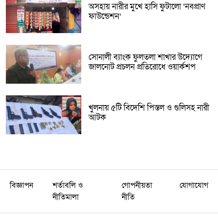
অসহায় নারীর মুখে হাসি ফুটালো ‘নবপ্রাণ
ফাউন্ডেশন’
সোনালী ব্যাংক ফুলতলা শাখার উদ্যোগে
জালনোট প্রচলন প্রতিরোধে ওয়ার্কশপ
খুলনায় ৫টি বিদেশি পিস্তল ও গুলিসহ নারী
আটক
বিজ্ঞাপন
শর্তাবলি ও
গোপনীয়তা
যোগাযোগ
নীতিমালা
নীতি