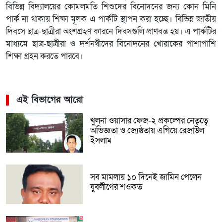
বিভিন্ন বিদ্যালয়ের কোমলমতি শিশুদের বিনোদনের জন্য কোন মিনি
পার্ক না থাকায় শিক্ষা মূলক এ পার্কটি স্থাপন করা হচ্ছে। বিভিন্ন জাতীয়
দিবসে ছাত্র-ছাত্রীরা অংশগ্রহণ কারনে দিবসগুলি প্রাণবন্ত হয়। এ পার্কটির
মাধ্যমে ছাত্র-ছাত্রীরা ও দর্শনথীদের বিনোদনের খোরাকের পাশাপাশি
শিক্ষা গ্রহন করতে পারবে।
এই বিভাগের আরো
খুলনা ওয়াসার ফেজ-২ প্রকল্পের নেতৃত্বে
অভিজ্ঞতা ও জ্যেষ্ঠতায় এগিয়ে রেজাউল
ইসলাম
সব মামলায় ১০ দিনেই জামিন পেলেন
যুবলীগের শওকত