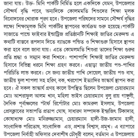
জানা যায়। উক্ত- মিনি পার্কটি নির্মিত হলে একদিকে যেমন, উপজেলার
সৌন্দর্য বৃদ্ধি পাবে, অন্যদিকে কোলমমতি শিশুদের শিক্ষা মূলক
বিনোদনের খোরাক পূরণ হবে। উপজেলা পরিষদের সামনে সৌন্দর্য বৃদ্ধির
লক্ষ্যে শিক্ষামূলক মিনি পার্কটির স্থাপনের কার্যক্রম শুরু হয়েছে।পার্কটি
সাজাতে পান্ডে ফাইবার ইন্ডাট্রিজ প্রতিষ্ঠানটি শিক্ষাই জাতির মেরুদন্ড এ
কথাটি বাস্তবে রূপদান দিতে ব্যাঙকে পন্ডিত ও শিক্ষাগুরু হিসাবে স্থাপন
করা হবে বলে জানা যায়। এতে কোমলমতি শিশুরা তাদের শিক্ষা গুরুর
প্রতি শ্রদ্ধা ও সম্মান করা শিখবে। পাশাপাশি শিক্ষাই জাতির মেরুদন্ড
হিসাবে বিভিন্ন ধরনে শিক্ষা গ্রহণ করবে। এছাড়া জাতীয় পশু-পাখির
পরিচিতি লাভ করবে। সে জন্য জাতীয় পাখি দোয়েল, জাতীয় পশু বাঘ,
জাতীয় ফুল শাপলা সহ হরিণ, বক, খরগোশ ইত্যাদির ভাস্কার্য স্থাপন করা
হবে। ঐ সকল ভাস্কার্য গ্রণহ কালে উপস্থিত ছিলেন উপজেলা চেয়ারম্যান
মোঃ আশরাফুল আলম খান, মহিলা ভাইস চেয়ারম্যান বুলু রায় গাঙ্গুলী,
দৈনিক পূর্বাঞ্চলের স্টার্ফ রির্পোটার মোঃ কামরুল ইসলাম, উপজেলা
প্রেসক্লাবের সভাপতি প্রতাপ ঘোষ, সাধারণ সম্পাদক ইন্দ্রজিৎ টিকাদার,
কোষাধ্যক্ষ মোঃ মনিরুজ্জামান, চেয়ারম্যান হাদী-উজ-জামান হাদী,
সাংবাদিক পরিতোষ, সাংবাদিক এড, প্রশান্ত বিশ্বাস, প্রমূখ। এ ব্যাপারে
উপজেলা নির্বাহী অফিসার দেবাশীষ চৌধূরী বলেন, বর্তমান এ উপজেলায়