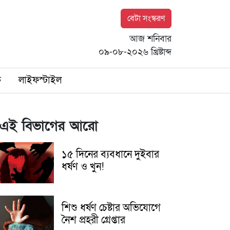
বেটা সংস্করণ
আজ শনিবার
০৯-০৮-২০২৬ খ্রিষ্টাব্দ
ি
লাইফস্টাইল
এই বিভাগের আরো
১৫ দিনের ব্যবধানে দুইবার
ধর্ষণ ও খুন!
শিশু ধর্ষণ চেষ্টার অভিযোগে
নৈশ প্রহরী গ্রেপ্তার