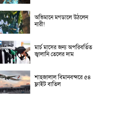
অভিমানে মগডালে উঠলেন
নারী!
মার্চ মাসের জন্য অপরিবর্তিত
জ্বালানি তেলের দাম
শাহজালাল বিমানবন্দরে ৫৪
ফ্লাইট বাতিল