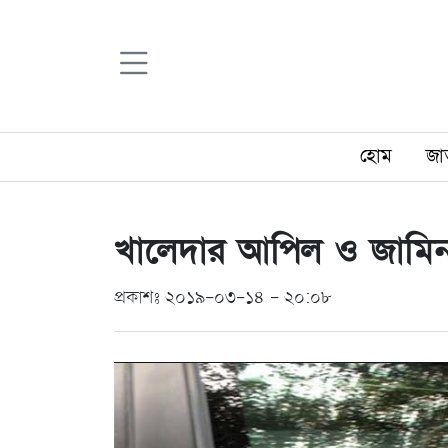
হোম
জা
খালেদার আপিল ও জামি
প্রকাশঃ ২০১৯-০৩-১৪ - ২০:০৮