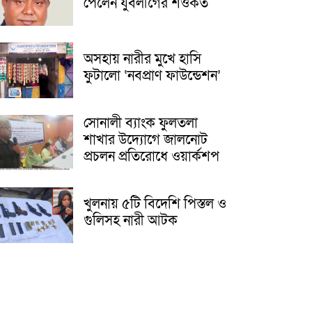
পেলেন যুবলীগের শওকত
অসহায় নারীর মুখে হাসি
ফুটালো ‘নবপ্রাণ ফাউন্ডেশন’
সোনালী ব্যাংক ফুলতলা
শাখার উদ্যোগে জালনোট
প্রচলন প্রতিরোধে ওয়ার্কশপ
খুলনায় ৫টি বিদেশি পিস্তল ও
গুলিসহ নারী আটক