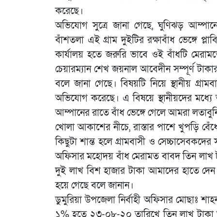
করেছে।
অভিযোগ সুত্রে জানা গেছে, ঘুণিঝড় আম্প
বাঁশতলা এই গ্রাম দুইটির রক্ষাবাঁধ ভেঙ্গে প্
কার্যালয় হতে জরুরি ভাবে ওই বাঁধটি মেরামত
চেয়ারম্যান শেখ জয়নাল আবেদীন সম্পূর্ণ টা
বলে জানা গেছে। বিষয়টি নিয়ে স্থানীয় গ্রাম
অভিযোগ করেছে। এ বিষয়ে স্থানীয়দের মধ্যে আব
আম্পানের রাতে বাঁধ ভেঙ্গে গেলে আমরা লতাবুন
খোলা আকাশের নীচে, রাস্তার পাশে খুপড়ি বেঁধ
কিছুটা শান্ত হলে গ্রামবাসী ও সেচ্চাসেবকদে
অফিসার মহোদয় বাঁধ মেরামত বাবদ তিন লাখ টা
দুই লাখ বিশ হাজার টাকা আমাদের হাতে দেন
হয়ে গেছে বলে জানান।
ডুমুরিয়া উপজেলা নির্বাহী অফিসার মোছাঃ শাহনা
১% হতে ২৩-০৮-২০ তারিখে তিন লাখ টাকা অগ