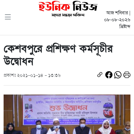
আজ শনিবার |
০৮-০৮-২০২৬
খ্রিষ্টাব্দ
কেশবপুরে প্রশিক্ষণ কর্মসূচীর
উদ্বোধন
প্রকাশঃ ২০২১-০১-১৪ - ১৩:৩৬