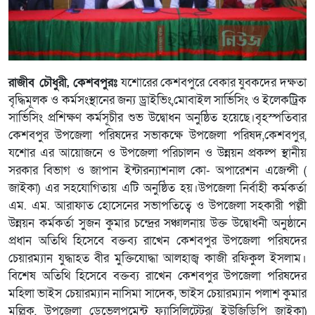
রাজীব চৌধুরী, কেশবপুরঃ
যশোরের কেশবপুরে বেকার যুবকদের দক্ষতা
বৃদ্ধিমূলক ও কর্মসংস্থানের জন্য ড্রাইভিং,মোবাইল সার্ভিসিং ও ইলেকট্রিক
সার্ভিসিং প্রশিক্ষণ কর্মসূচীর শুভ উদ্বোধন অনুষ্ঠিত হয়েছে।বৃহস্পতিবার
কেশবপুর উপজেলা পরিষদের সভাকক্ষে উপজেলা পরিষদ,কেশবপুর,
যশোর এর আয়োজনে ও উপজেলা পরিচালন ও উন্নয়ন প্রকল্প স্থানীয়
সরকার বিভাগ ও জাপান ইন্টারন্যাশনাল কো- অপারেশন এজেন্সী (
জাইকা) এর সহযোগিতায় এটি অনুষ্ঠিত হয়।উপজেলা নির্বাহী কর্মকর্তা
এম. এম. আরাফাত হোসেনের সভাপতিত্বে ও উপজেলা সহকারী পল্লী
উন্নয়ন কর্মকর্তা সুজন কুমার চন্দ্রের সঞ্চালনায় উক্ত উদ্বোধনী অনুষ্ঠানে
প্রধান অতিথি হিসেবে বক্তব্য রাখেন কেশবপুর উপজেলা পরিষদের
চেয়ারম্যান যুদ্ধাহত বীর মুক্তিযোদ্ধা আলহাজ্ব কাজী রফিকুল ইসলাম।
বিশেষ অতিথি হিসেবে বক্তব্য রাখেন কেশবপুর উপজেলা পরিষদের
মহিলা ভাইস চেয়ারম্যান নাসিমা সাদেক, ভাইস চেয়ারম্যান পলাশ কুমার
মল্লিক, উপজেলা ডেভেলপমেন্ট ফ্যাসিলিটেটর( ইউজিডিপি জাইকা)