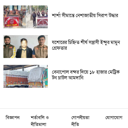
শার্শা সীমান্তে নেশাজাতীয় সিরাপ উদ্ধার
যশোরের চিহ্নিত শীর্ষ সন্ত্রাসী ইন্দুর মামুন
গ্রেফতার
বেনাপোল বন্দর দিয়ে ১৮ হাজার মেট্রিক
টন চাউল আমদানি
বিজ্ঞাপন
শর্তাবলি ও
গোপনীয়তা
যোগাযোগ
নীতিমালা
নীতি