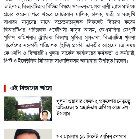
আইনসহ বিআরটিএ’র বিভিন্ন বিষয়ে সচেতনতামূলক বানী হ্যান্ড মাইকে
প্রচার করেন। পরে শহরে মোটরযান মালিক, চালক, যাত্রী ও ঘরমুখি
সাধারণ মানুষের মাঝে সচেতনতামূলক লিফলেট বিতরণ করেন
বিআরটিএর পরিচালক প্রকৌশলী মাসুদ আলম, কেএমপি’র ডেপুটি
পুলিশ কমিশনার (ট্রাফিক বিভাগ) মুনিরা সুলতানা, বিআরটিএ খুলনা
সার্কেলের সহকারী পরিচালক (ইঞ্জি) প্রকৌ. তানভীর আহমেদ।এ সময়
কেএমপি ও বিআরটিএ খুলনা সার্কেল কার্যালয়ের কর্মকর্তা ও কর্মচারী,
প্রিন্ট ও ইলেক্ট্রনিক মিডিয়ার সাংবাদিকসহ অন্যান্যরা উপস্থিত ছিলেন।
এই বিভাগের আরো
খুলনা ওয়াসার ফেজ-২ প্রকল্পের নেতৃত্বে
অভিজ্ঞতা ও জ্যেষ্ঠতায় এগিয়ে রেজাউল
ইসলাম
সব মামলায় ১০ দিনেই জামিন পেলেন