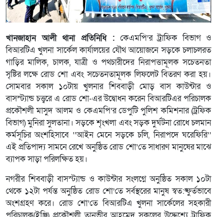
খানজাহান আলী থানা প্রতিনিধি :
কেএমপি’র ট্রাফিক বিভাগ ও
বিআরটিএ খুলনা সার্কেল কার্যালয়ের যৌথ আয়োজনে সড়কে চলাচলরত
গাড়ির মালিক, চালক, যাত্রী ও পথচারীদের নিরাপত্তামূলক সচেতনতা
সৃষ্টির লক্ষে রোড শো এবং সচেতনতামূলক লিফলেট বিতরণ করা হয়।
সোমবার সকাল ১০টায় খুলনার শিববাড়ী মোড় বাস কাউন্টার ও
বাসস্ট্যান্ড চত্ত্বরে এ রোড শো-এর উদ্বোধন করেন বিআরটিএর পরিচালক
প্রকৌশলী মাসুদ আলম ও কেএমপি’র ডেপুটি পুলিশ কমিশনার (ট্রফিক
বিভাগ) মুনিরা সুলতানা। সড়কে শৃংখলা এবং সড়ক দুর্ঘটনা রোধে চলমান
কর্মসূচির অংশহিসাবে ‘‘আইন মেনে সড়কে চলি, নিরাপদে ঘরেফিরি’’
এই প্রতিপাদ্য সামনে রেখে অনুষ্ঠিত রোড শো’তে সাধারণ মানুষের মাঝে
ব্যাপক সাড়া পরিলক্ষিত হয়।
নগরীর শিববাড়ী বাসস্ট্যান্ড ও কাউন্টার সংলগ্নে অনুষ্ঠিত সকাল ১০টা
থেকে ১২টা পর্যন্ত অনুষ্ঠিত রোড শো’তে সর্বস্থরের মানুষ স্বত:ষ্ফুর্তভাবে
অংশগ্রহণ করে। রোড শো’তে বিআরটিএ খুলনা সার্কেলের সহকারী
পরিচালক(ইঞ্জি) প্রকৌশলী তানভীর আহমেদ সকলের উদ্দেশ্যে ট্রাফিক