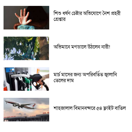
শিশু ধর্ষণ চেষ্টার অভিযোগে নৈশ প্রহরী
গ্রেপ্তার
অভিমানে মগডালে উঠলেন নারী!
মার্চ মাসের জন্য অপরিবর্তিত জ্বালানি
তেলের দাম
শাহজালাল বিমানবন্দরে ৫৪ ফ্লাইট বাতিল