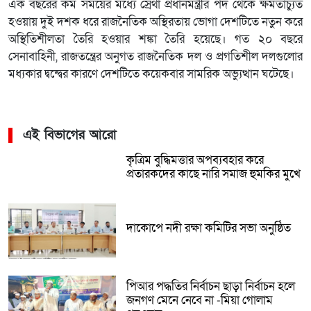
এক বছরের কম সময়ের মধ্যে স্রেথা প্রধানমন্ত্রীর পদ থেকে ক্ষমতাচ্যুত
হওয়ায় দুই দশক ধরে রাজনৈতিক অস্থিরতায় ভোগা দেশটিতে নতুন করে
অস্থিতিশীলতা তৈরি হওয়ার শঙ্কা তৈরি হয়েছে। গত ২০ বছরে
সেনাবাহিনী, রাজতন্ত্রের অনুগত রাজনৈতিক দল ও প্রগতিশীল দলগুলোর
মধ্যকার দ্বন্দ্বের কারণে দেশটিতে কয়েকবার সামরিক অভ্যুত্থান ঘটেছে।
এই বিভাগের আরো
কৃত্রিম বুদ্ধিমত্তার অপব্যবহার করে
প্রতারকদের কাছে নারি সমাজ হুমকির মুখে
দাকোপে নদী রক্ষা কমিটির সভা অনুষ্ঠিত
পিআর পদ্ধতির নির্বাচন ছাড়া নির্বাচন হলে
জনগণ মেনে নেবে না -মিয়া গোলাম