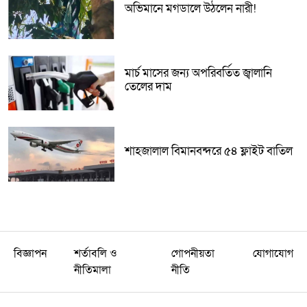
অভিমানে মগডালে উঠলেন নারী!
মার্চ মাসের জন্য অপরিবর্তিত জ্বালানি
তেলের দাম
শাহজালাল বিমানবন্দরে ৫৪ ফ্লাইট বাতিল
বিজ্ঞাপন
শর্তাবলি ও
গোপনীয়তা
যোগাযোগ
নীতিমালা
নীতি