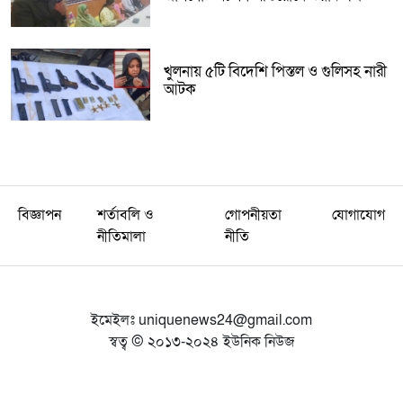
খুলনায় ৫টি বিদেশি পিস্তল ও গুলিসহ নারী
আটক
বিজ্ঞাপন
শর্তাবলি ও
গোপনীয়তা
যোগাযোগ
নীতিমালা
নীতি
ইমেইলঃ
uniquenews24@gmail.com
স্বত্ব © ২০১৩-২০২৪ ইউনিক নিউজ