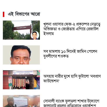
এই বিভাগের আরো
খুলনা ওয়াসার ফেজ-২ প্রকল্পের নেতৃত্বে
অভিজ্ঞতা ও জ্যেষ্ঠতায় এগিয়ে রেজাউল
ইসলাম
সব মামলায় ১০ দিনেই জামিন পেলেন
যুবলীগের শওকত
অসহায় নারীর মুখে হাসি ফুটালো ‘নবপ্রাণ
ফাউন্ডেশন’
সোনালী ব্যাংক ফুলতলা শাখার উদ্যোগে
জালনোট প্রচলন প্রতিরোধে ওয়ার্কশপ