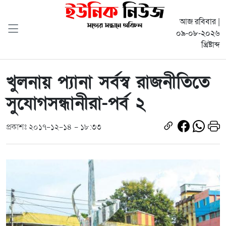
আজ রবিবার |
০৯-০৮-২০২৬
খ্রিষ্টাব্দ
খুলনায় প্যানা সর্বস্ব রাজনীতিতে
সুযোগসন্ধানীরা-পর্ব ২
প্রকাশঃ ২০১৭-১২-১৪ - ১৮:৩৩