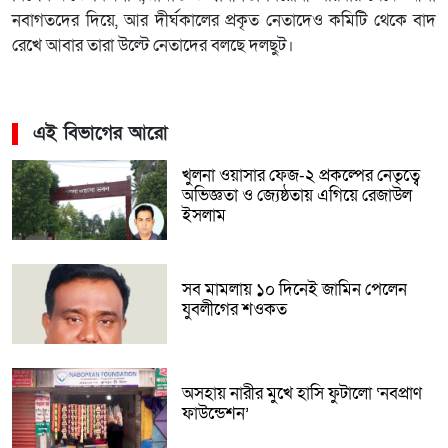
নবাগতদের দিয়ে, আর দীর্ঘকালের প্রকৃত নেতাদেও কমিটি থেকে বাদ
রেখে আবার তারা উল্টে নেতাদের বলছে দলছুট।
এই বিভাগের আরো
খুলনা ওয়াসার ফেজ-২ প্রকল্পের নেতৃত্বে
অভিজ্ঞতা ও জ্যেষ্ঠতায় এগিয়ে রেজাউল
ইসলাম
সব মামলায় ১০ দিনেই জামিন পেলেন
যুবলীগের শওকত
অসহায় নারীর মুখে হাসি ফুটালো ‘নবপ্রাণ
ফাউন্ডেশন’