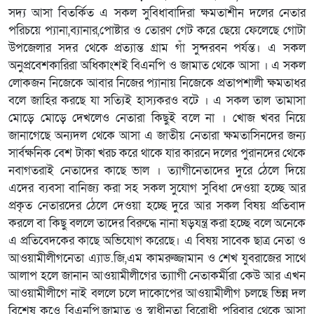
সদ্য আসা বিতর্কিত এ সকল সুবিধাবাদিরা ক্ষমতাশীন দলের নেতার
পরিচয়ে প্যানা,ব্যানার,পোষ্টার ও তোরণ গেট করে ছেয়ে ফেলেছে গোটা
উপজেলার সদর থেকে প্রত্যান্ত গ্রাম গাঁ সুন্দরবন পর্যন্ত। এ সকল
অনুপ্রবেশকারিরা অধিকাংশই বিএনপি ও জামাত থেকে আসা । এ সকল
লোকজন নিজেকে আবার নিজের প্যানায় নিজেকে প্রতাপশালী ক্ষমতাধর
বলে জাহির করছে যা সত্যিই হাস্যকরও বটে । এ সকল তাল তামাসা
মোড়ে মোড়ে দেখলেও নেতারা কিছুই বলে না । খোজ খবর নিয়ে
জানাগেছে অন্যদল থেকে আসা এ জাতীয় নেতারা ক্ষমতাসিনদের জন্য
সার্বক্ষনিক বেশ টাকা খরচ করে থাকে যার কারনে দলের পুরানদের থেকে
নবাগতরাই নেতাদের কাছে ভাল । ত্যাগীনেতাদের দুরে ঠেলে দিয়ে
এদের ব্যবসা বানিজ্য করা সহ সকল সুযোগ সুবিধা দেওয়া হচ্ছে আর
প্রকৃত নেতারদের ঠেলে দেওয়া হচ্ছে দুরে আর সকল বিষয় প্রতিবাদ
করলে বা কিছু বললে তাদের বিরুদ্ধে নানা ষড়যন্ত্র করা হচ্ছে বলে অনেকে
এ প্রতিবেদকের কাছে অভিযোগ করেছে। এ বিষয় সাবেক ছাত্র নেতা ও
আওয়ামীলীগনেতা এ্যাড.জি,এম কামরুজ্জামান ও শেখ যুবরাজের সাথে
আলাপ হলে জানান আওয়ামীলীগের ত্যাাগী নেতাকর্মীরা কেউ আর এখন
আওয়ামীলীগে নাই বললে চলে দাকোপের আওয়ামীলীগ চলছে ভিন্ন দল
বিশেষ কওে বিএনপি,জামাত ও স্বাধীনতা বিরোধী পরিবার থেকে আসা