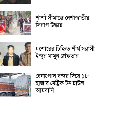
শার্শা সীমান্তে নেশাজাতীয়
সিরাপ উদ্ধার
যশোরের চিহ্নিত শীর্ষ সন্ত্রাসী
ইন্দুর মামুন গ্রেফতার
বেনাপোল বন্দর দিয়ে ১৮
হাজার মেট্রিক টন চাউল
আমদানি