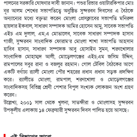
পালনের সরকারি ঘোষণার দাবী জানান। পশুর রিভার ওয়াটারকিপার মোঃ
নূর আলম শেখের সভাপতিত্বে অনুষ্ঠিত সুন্দরবন দিবসের এ বৈঠকে
অন্যান্যের মধ্যে বক্তৃতা করেন মোংলা প্রেসক্লাবের সভাপতি মনিরুল
হায়দার ইকবাল, সাধারণ সম্পাদক আমির হোসেন আমু, সাবেক সভাপতি
এইচ এম দুলাল, এম,এ মোতালেব, সাবেক সাধারণ সম্পাদক হাসান
গাজী, সুন্দরবন সাংবাদিক ফোরাম’র মোংলা শাখা সভাপতি আহসান
হাবিব হাসান, সাধারণ সম্পাদক আবু হোসাইন সুমন, শরণখোলার
সাংবাদিক মোহাম্মদ আলী, মোড়েলগঞ্জের এইচ,এম জসিম উদ্দিন,
রামপালের সবুর রানা ও বজলুর রহমান। গোল টেবিল বৈঠকের আগে
একটি বর্ণাঢ্য র‌্যালী মোংলা পৌর শহরের প্রধান প্রধান সড়ক প্রদক্ষিণ
করে। র‌্যালীতে মোংলা, রামপাল, শরণখোলা ও মোড়েলগঞ্জের
সাংবাদিকসহ বিভিন্ন শ্রেণী পেশার বিপুল সংখ্যক লোকজন অংশ গ্রহণ
করেন।
উল্লেখ্য, ২০০১ সাল থেকে খুলনা, সাতক্ষীরা ও মোংলাসহ সুন্দরবন
উপকূলীয় এলাকায় ১৪ ফেব্রুয়ারী সুন্দরবন দিবস পালিত হয়ে আসছে।