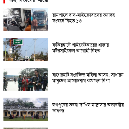
এই বিভাগের আরো
রামপালে বাস-মাইক্রোবাসের ভয়াবহ
সংঘর্ষে নিহত ১৩
ফকিরহাটে প্রাইভেটকারের ধাক্কায়
মটরসাইকেল আরোহী নিহত
বাগেরহাট সংরক্ষিত মহিলা আসন: সাধারন
মানুষের আলোচনায় রয়েছেন নিপা
লখপুরের ভবনা দাখিল মাদ্রাসার অভাবনীয়
সাফল্য