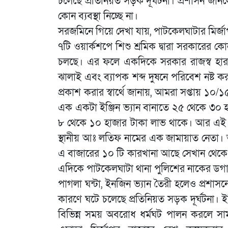
চলেছে প্রতিনিয়ত সড়ক দূর্ঘটনা। প্রশাসন জা
কোন ব্যবস্থা নিচ্ছে না।
সরজমিনে গিয়ে দেখা যায়, পাটকেলঘাটার মির্জা
৭টি ওয়ার্কশপে শিশু শ্রমিক দ্বারা সরকারের 
চলছে। এর ফলে একদিকে সরকার রাজস্ব হারাচ্
ঝালাই এবং ব্যাপক শব্দ দুষনে পরিবেশ নষ্ট 
প্রকাশ করার স্বার্থে জানায়, আমরা সপ্তায় ১০/
এক একটা ইঞ্জিন ভ্যান বানাতে ২৫ থেকে ৩০ হা
৮ থেকে ১০ হাজার টাকা লাভ থাকে। আর এই স
স্থানীয় আঃ লতিফ নামের এক জামায়াত নেতা
এ বাজারের ১০ টি কারখানা আছে সেখান থেকে প্র
এদিকে পাটকেলঘাটা থানা পুলিশের নাকের ডগ
পাগলা ঘন্টা, ইনজিন ভ্যান তৈরী হলেও প্রশাসন
কারণে ঘটে চলেছে প্রতিনিয়ত সড়ক দূর্ঘটনা। ইঞ
বিভিন্ন সময় অবরোধ ধর্মঘট পালন করলে সাম