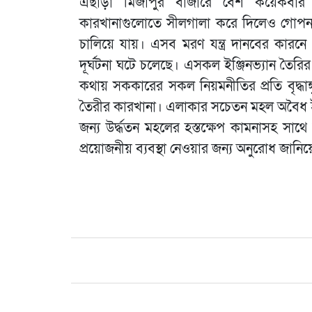
এছাড়া মির্জাপুর বাজারে বেশ কয়েকবা
কারখানাগুলোতে সীলগালা করে দিলেও গোপন 
চালিয়ে যায়। এসব মরণ যন্ত্র দানবের কারনে প
দূর্ঘটনা ঘটে চলেছে। এসকল ইঞ্জিনভ্যান তৈ
কথায় সককারের সকল নিয়মনীতির প্রতি বৃদ্ধাঙ্
তৈরীর কারখানা। এলাকার সচেতন মহল অবৈধ ইঞ্
জন্য উর্দ্ধতন মহলের হস্তক্ষেপ কামনাসহ সা
প্রয়োজনীয় ব্যবস্থা নেওয়ার জন্য অনুরোধ জানি