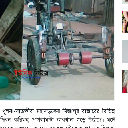
ুলনা-সাতক্ষীরা মহাসড়কের মির্জাপুর বাজারের বিভিন্ন
আছিরন, করিমন, পাগলাঘন্টা কারখানা গড়ে উঠেছে। ঘটে