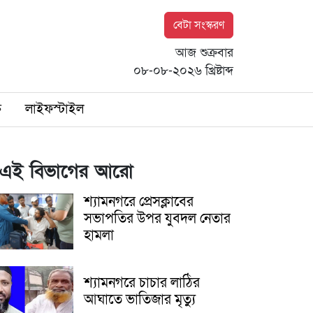
বেটা সংস্করণ
আজ শুক্রবার
০৮-০৮-২০২৬ খ্রিষ্টাব্দ
ি
লাইফস্টাইল
এই বিভাগের আরো
শ্যামনগরে প্রেসক্লাবের
সভাপতির উপর যুবদল নেতার
হামলা
শ্যামনগরে চাচার লাঠির
আঘাতে ভাতিজার মৃত্যু