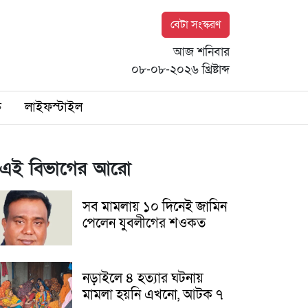
বেটা সংস্করণ
আজ শনিবার
০৮-০৮-২০২৬ খ্রিষ্টাব্দ
ি
লাইফস্টাইল
এই বিভাগের আরো
সব মামলায় ১০ দিনেই জামিন
পেলেন যুবলীগের শওকত
নড়াইলে ৪ হত্যার ঘটনায়
মামলা হয়নি এখনো, আটক ৭