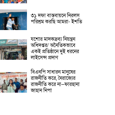
৩১ দফা বাস্তবায়নে নিরলস
পরিশ্রম করছি আমরা- ইশতি
যশোর মাদকদ্রব্য নিয়ন্ত্রন
অধিদপ্তর/ অনৈতিকভাবে
একই প্রতিষ্ঠানে দুই ধরনের
লাইসেন্স প্রদাণ
বিএনপি সাধারন মানুষের
রাজনীতি করে, নৈরাজ্যের
রাজনীতি করে না—ফারহানা
জাহান নিপা